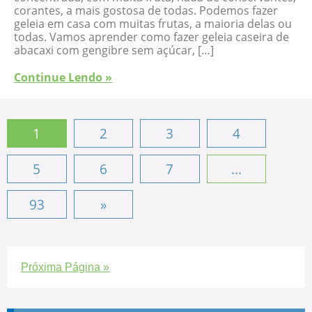
corantes, a mais gostosa de todas. Podemos fazer
geleia em casa com muitas frutas, a maioria delas ou
todas. Vamos aprender como fazer geleia caseira de
abacaxi com gengibre sem açúcar, […]
Continue Lendo »
1
2
3
4
5
6
7
...
93
»
Próxima Página »