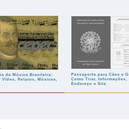
Passaporte para Cães e G
ia da Música Brasileira:
Como Tirar, Informações,
º Vídeo, Relatos, Músicas,
Endereço e Site
a
.