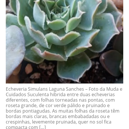
Echeveria Simulans Laguna Sanches – Foto da Muda e
Cuidados Suculenta hibrida entre duas echeverias
diferentes, com folhas torneadas nas pontas, com
roseta grande, de cor verde pálido e pruinado e
bordas pontiagudas. As muitas folhas da roseta têm
bordas mais claras, brancas embabadadas ou e
crespinhas, levemente pruinada, quer no sol fica
compacta com […]