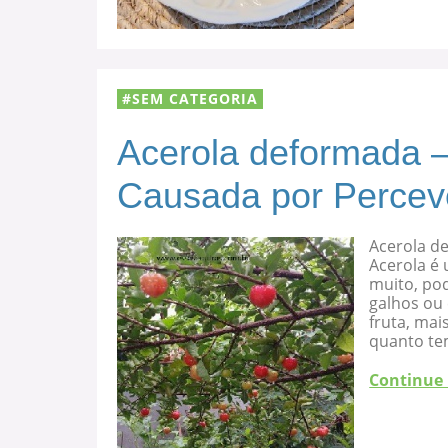
SEM CATEGORIA
Acerola deformada –
Causada por Percev
Acerola d
Acerola é 
muito, po
galhos ou
fruta, mai
quanto te
Continue