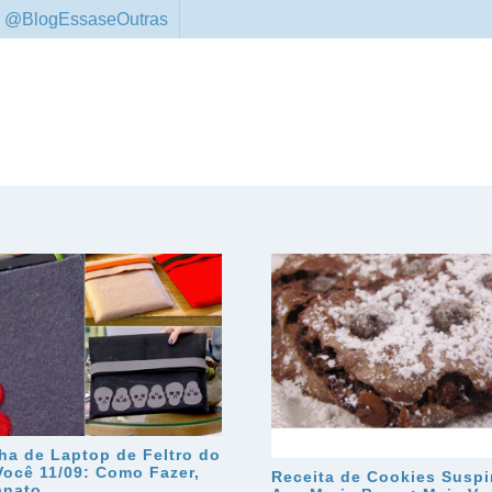
 @BlogEssaseOutras
ha de Laptop de Feltro do
Você 11/09: Como Fazer,
Receita de Cookies Suspi
anato