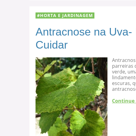
HORTA E JARDINAGEM
Antracnose na Uva-
Cuidar
Antracnos
parreiras 
verde, uma
lindament
escuras, 
antracnose
Continue