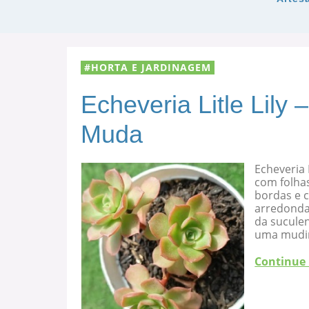
HORTA E JARDINAGEM
Echeveria Litle Lily
Muda
Echeveria 
com folha
bordas e c
arredondad
da suculen
uma mudi
Continue