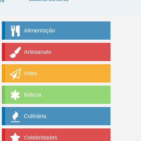
cê
Alimentação
Artesanato
Artes
Beleza
Culinária
Celebridades