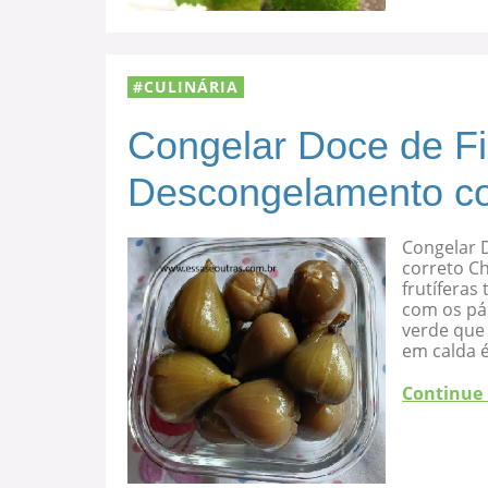
CULINÁRIA
Congelar Doce de F
Descongelamento co
Congelar 
correto C
frutíferas
com os pá
verde que 
em calda 
Continue