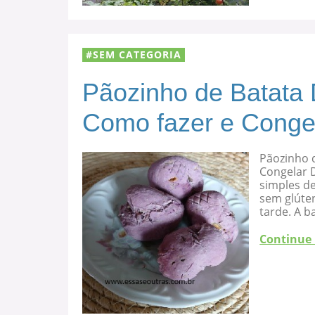
SEM CATEGORIA
Pãozinho de Batata 
Como fazer e Conge
Pãozinho d
Congelar D
simples de
sem glúten
tarde. A b
Continue