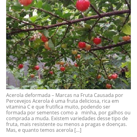
Acerola deformada – Marcas na Fruta Causada por
Percevejos Acerola é uma fruta deliciosa, rica em
vitamina C e que frutifica muito, podendo ser
formada por sementes como a minha, por galhos ou
comprada a muda. Existem variedades desse tipo de
fruta, mais resistente ou menos a pragas e doenças.
Mas, e quanto temos acerola […]