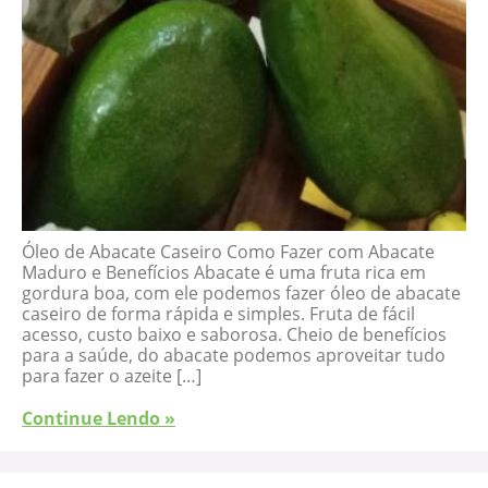
Óleo de Abacate Caseiro Como Fazer com Abacate
Maduro e Benefícios Abacate é uma fruta rica em
gordura boa, com ele podemos fazer óleo de abacate
caseiro de forma rápida e simples. Fruta de fácil
acesso, custo baixo e saborosa. Cheio de benefícios
para a saúde, do abacate podemos aproveitar tudo
para fazer o azeite […]
Continue Lendo »