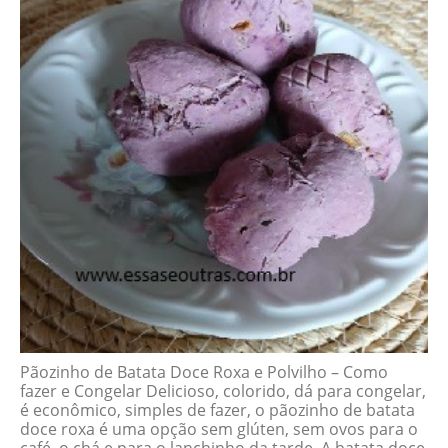
Pãozinho de Batata Doce Roxa e Polvilho – Como
fazer e Congelar Delicioso, colorido, dá para congelar,
é econômico, simples de fazer, o pãozinho de batata
doce roxa é uma opção sem glúten, sem ovos para o
café, o chá e para o lanchinho da tarde. A batata doce