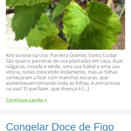
Antracnose na Uva- Parreira Doente, Como Cuidar
São quatro parreiras de uva plantadas em casa, duas
niágaras, rosada e verde, uma uva Isabel e uma uva
vitória, todas crescendo lindamente, mas as folhas
começaram a ficar com manchas escuras, que
aumentavam tomando toda as folhas, é antracnose
na uva? O que fazer, que doença é […]
Continue Lendo »
Congelar Doce de Figo