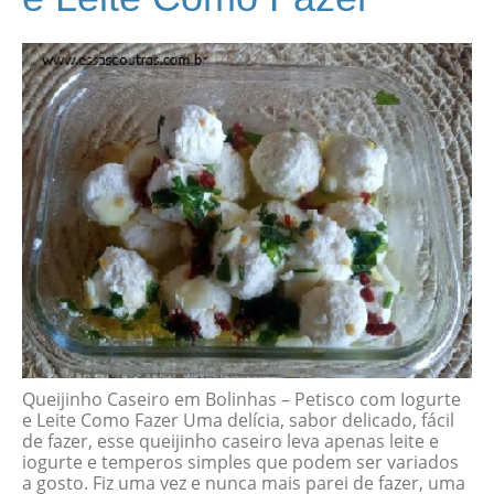
Queijinho Caseiro em Bolinhas – Petisco com Iogurte
e Leite Como Fazer Uma delícia, sabor delicado, fácil
de fazer, esse queijinho caseiro leva apenas leite e
iogurte e temperos simples que podem ser variados
a gosto. Fiz uma vez e nunca mais parei de fazer, uma