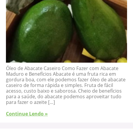
Óleo de Abacate Caseiro Como Fazer com Abacate
Maduro e Benefícios Abacate é uma fruta rica em
gordura boa, com ele podemos fazer óleo de abacate
caseiro de forma rápida e simples. Fruta de fácil
acesso, custo baixo e saborosa. Cheio de benefícios
para a saúde, do abacate podemos aproveitar tudo
para fazer o azeite […]
Continue Lendo »