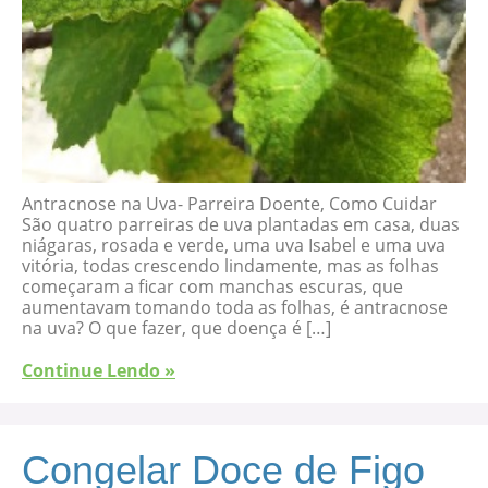
Antracnose na Uva- Parreira Doente, Como Cuidar
São quatro parreiras de uva plantadas em casa, duas
niágaras, rosada e verde, uma uva Isabel e uma uva
vitória, todas crescendo lindamente, mas as folhas
começaram a ficar com manchas escuras, que
aumentavam tomando toda as folhas, é antracnose
na uva? O que fazer, que doença é […]
Continue Lendo »
Congelar Doce de Figo