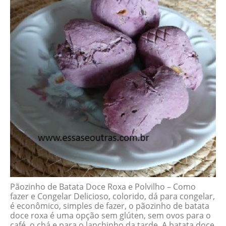
Pãozinho de Batata Doce Roxa e Polvilho – Como
fazer e Congelar Delicioso, colorido, dá para congelar,
é econômico, simples de fazer, o pãozinho de batata
doce roxa é uma opção sem glúten, sem ovos para o
café, o chá e para o lanchinho da tarde. A batata doce