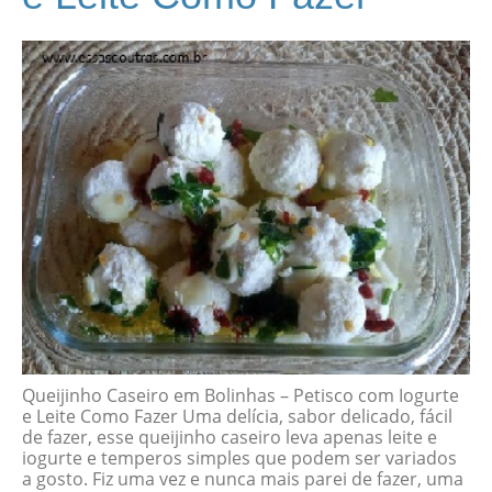
Queijinho Caseiro em Bolinhas – Petisco com Iogurte
e Leite Como Fazer Uma delícia, sabor delicado, fácil
de fazer, esse queijinho caseiro leva apenas leite e
iogurte e temperos simples que podem ser variados
a gosto. Fiz uma vez e nunca mais parei de fazer, uma