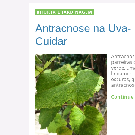
HORTA E JARDINAGEM
Antracnose na Uva-
Cuidar
Antracnos
parreiras 
verde, uma
lindament
escuras, 
antracnose
Continue