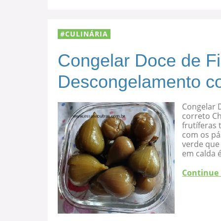
CULINÁRIA
Congelar Doce de F
Descongelamento co
Congelar 
correto C
frutíferas
com os pá
verde que 
em calda 
Continue