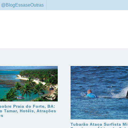
 @BlogEssaseOutras
sobre Praia do Forte, BA:
to Tamar, Hotéis, Atrações
os
Tubarão Ataca Surfista M