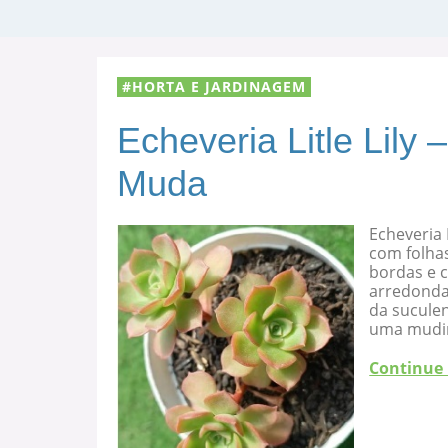
HORTA E JARDINAGEM
Echeveria Litle Lily
Muda
Echeveria 
com folha
bordas e c
arredondad
da suculen
uma mudi
Continue