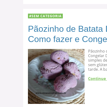
SEM CATEGORIA
Pãozinho de Batata 
Como fazer e Conge
Pãozinho d
Congelar D
simples de
sem glúten
tarde. A b
Continue