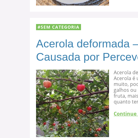
SEM CATEGORIA
Acerola deformada –
Causada por Percev
Acerola d
Acerola é 
muito, po
galhos ou
fruta, mai
quanto te
Continue