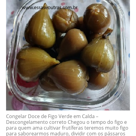
Congelar Doce de Figo Verde em Calda –
Descongelamento correto Chegou o tempo do figo e
para quem ama cultivar frutíferas teremos muito figo
para saborearmos maduro, dividir com os pássaros