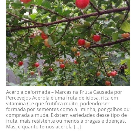
Acerola deformada – Marcas na Fruta Causada por
Percevejos Acerola é uma fruta deliciosa, rica em
vitamina C e que frutifica muito, podendo ser
formada por sementes como a minha, por galhos ou
comprada a muda. Existem variedades desse tipo de
fruta, mais resistente ou menos a pragas e doenças.
Mas, e quanto temos acerola […]