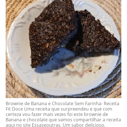
Brownie de Banana e Chocolate Sem Farinha- Receita
Fit Doce Uma receita que surpreendeu e que com
certeza vou fazer mais vezes foi este brownie de
Banana e chocolate que vamos compartilhar a receita
aqui no site Essaseoutras. Um sabor delicioso,