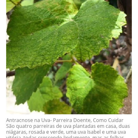
Antracnose na Uva- Parreira Doente, Como Cuidar
São quatro parreiras de uva plantadas em casa, duas
niágaras, rosada e verde, uma uva Isabel e uma uva
vitória, todas crescendo lindamente, mas as folhas