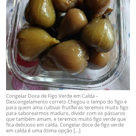
Congelar Doce de Figo Verde em Calda –
Descongelamento correto Chegou o tempo do figo e
para quem ama cultivar frutíferas teremos muito figo
para saborearmos maduro, dividir com os pássaros
que também amam, e teremos muito figo verde que
fica delicioso em calda. Congelar doce de figo verde
em calda é uma ótima opção […]