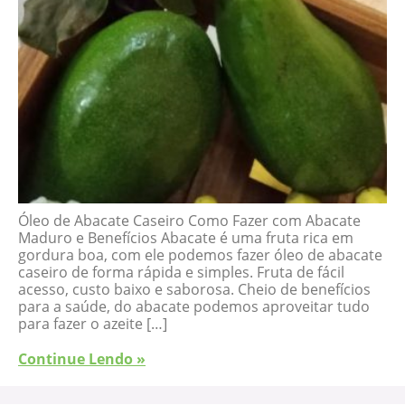
Óleo de Abacate Caseiro Como Fazer com Abacate
Maduro e Benefícios Abacate é uma fruta rica em
gordura boa, com ele podemos fazer óleo de abacate
caseiro de forma rápida e simples. Fruta de fácil
acesso, custo baixo e saborosa. Cheio de benefícios
para a saúde, do abacate podemos aproveitar tudo
para fazer o azeite […]
Continue Lendo »