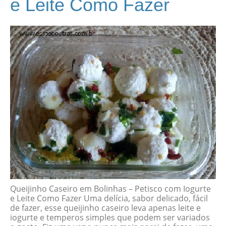
e Leite Como Fazer
Queijinho Caseiro em Bolinhas – Petisco com Iogurte
e Leite Como Fazer Uma delícia, sabor delicado, fácil
de fazer, esse queijinho caseiro leva apenas leite e
iogurte e temperos simples que podem ser variados