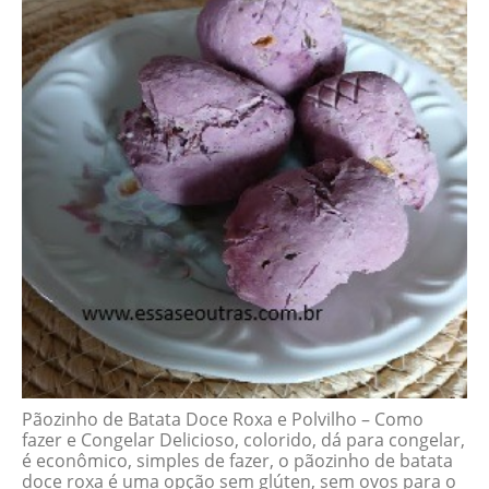
Pãozinho de Batata Doce Roxa e Polvilho – Como
fazer e Congelar Delicioso, colorido, dá para congelar,
é econômico, simples de fazer, o pãozinho de batata
doce roxa é uma opção sem glúten, sem ovos para o