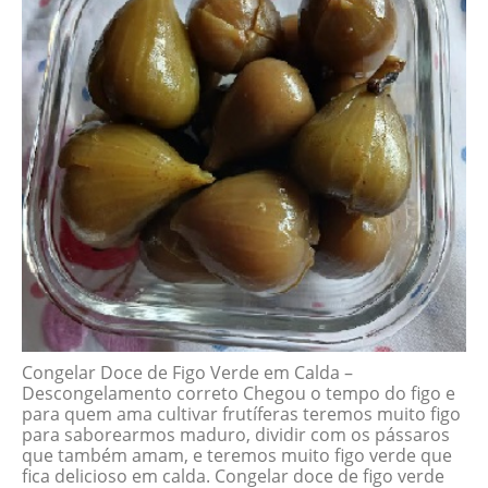
Congelar Doce de Figo Verde em Calda –
Descongelamento correto Chegou o tempo do figo e
para quem ama cultivar frutíferas teremos muito figo
para saborearmos maduro, dividir com os pássaros
que também amam, e teremos muito figo verde que
fica delicioso em calda. Congelar doce de figo verde