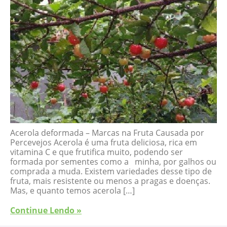
Acerola deformada – Marcas na Fruta Causada por
Percevejos Acerola é uma fruta deliciosa, rica em
vitamina C e que frutifica muito, podendo ser
formada por sementes como a minha, por galhos ou
comprada a muda. Existem variedades desse tipo de
fruta, mais resistente ou menos a pragas e doenças.
Mas, e quanto temos acerola […]
Continue Lendo »