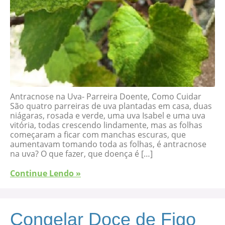
Antracnose na Uva- Parreira Doente, Como Cuidar
São quatro parreiras de uva plantadas em casa, duas
niágaras, rosada e verde, uma uva Isabel e uma uva
vitória, todas crescendo lindamente, mas as folhas
começaram a ficar com manchas escuras, que
aumentavam tomando toda as folhas, é antracnose
na uva? O que fazer, que doença é […]
Continue Lendo »
Congelar Doce de Figo