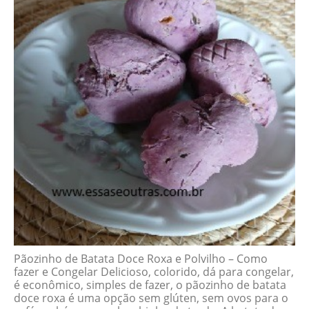
Pãozinho de Batata Doce Roxa e Polvilho – Como
fazer e Congelar Delicioso, colorido, dá para congelar,
é econômico, simples de fazer, o pãozinho de batata
doce roxa é uma opção sem glúten, sem ovos para o