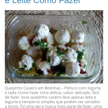
e Leite Como Fazer
Queijinho Caseiro em Bolinhas – Petisco com Iogurte
e Leite Como Fazer Uma delícia, sabor delicado, fácil
de fazer, esse queijinho caseiro leva apenas leite e
iogurte e temperos simples que podem ser variados
a gosto. Fiz uma vez e nunca mais parei de fazer, uma