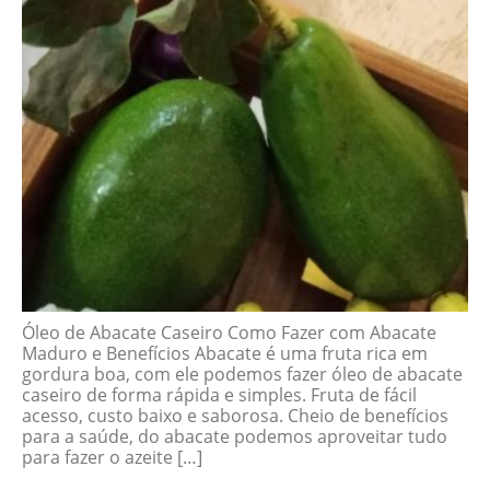
Óleo de Abacate Caseiro Como Fazer com Abacate
Maduro e Benefícios Abacate é uma fruta rica em
gordura boa, com ele podemos fazer óleo de abacate
caseiro de forma rápida e simples. Fruta de fácil
acesso, custo baixo e saborosa. Cheio de benefícios
para a saúde, do abacate podemos aproveitar tudo
para fazer o azeite […]