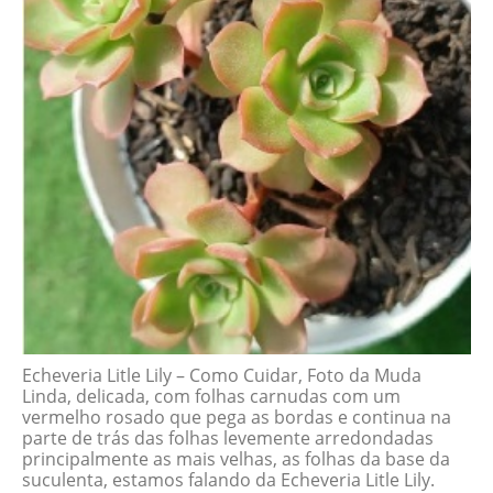
Echeveria Litle Lily – Como Cuidar, Foto da Muda
Linda, delicada, com folhas carnudas com um
vermelho rosado que pega as bordas e continua na
parte de trás das folhas levemente arredondadas
principalmente as mais velhas, as folhas da base da
suculenta, estamos falando da Echeveria Litle Lily.