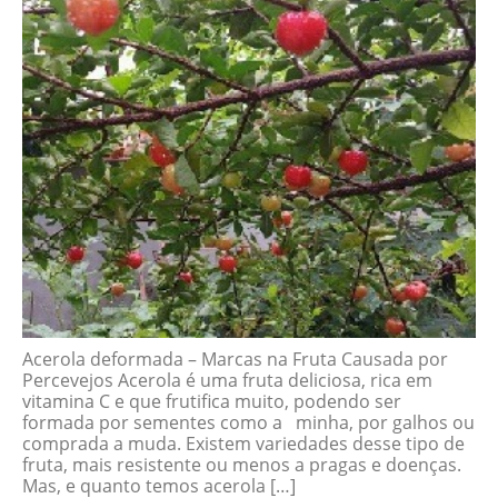
Acerola deformada – Marcas na Fruta Causada por
Percevejos Acerola é uma fruta deliciosa, rica em
vitamina C e que frutifica muito, podendo ser
formada por sementes como a minha, por galhos ou
comprada a muda. Existem variedades desse tipo de
fruta, mais resistente ou menos a pragas e doenças.
Mas, e quanto temos acerola […]