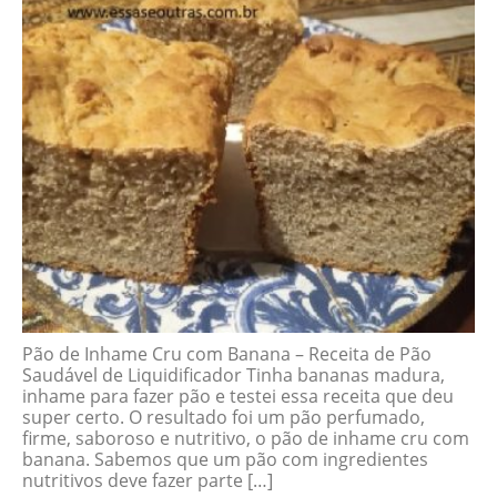
Pão de Inhame Cru com Banana – Receita de Pão
Saudável de Liquidificador Tinha bananas madura,
inhame para fazer pão e testei essa receita que deu
super certo. O resultado foi um pão perfumado,
firme, saboroso e nutritivo, o pão de inhame cru com
banana. Sabemos que um pão com ingredientes
nutritivos deve fazer parte […]