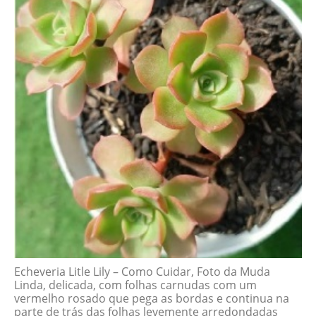
Echeveria Litle Lily – Como Cuidar, Foto da Muda
Linda, delicada, com folhas carnudas com um
vermelho rosado que pega as bordas e continua na
parte de trás das folhas levemente arredondadas