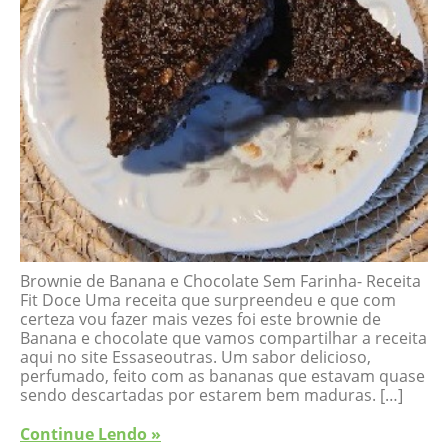
Brownie de Banana e Chocolate Sem Farinha- Receita
Fit Doce Uma receita que surpreendeu e que com
certeza vou fazer mais vezes foi este brownie de
Banana e chocolate que vamos compartilhar a receita
aqui no site Essaseoutras. Um sabor delicioso,
perfumado, feito com as bananas que estavam quase
sendo descartadas por estarem bem maduras. […]
Continue Lendo »