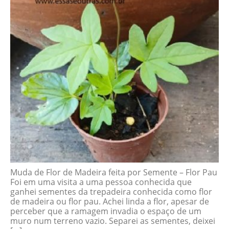
Muda de Flor de Madeira feita por Semente – Flor Pau
Foi em uma visita a uma pessoa conhecida que
ganhei sementes da trepadeira conhecida como flor
de madeira ou flor pau. Achei linda a flor, apesar de
perceber que a ramagem invadia o espaço de um
muro num terreno vazio. Separei as sementes, deixei