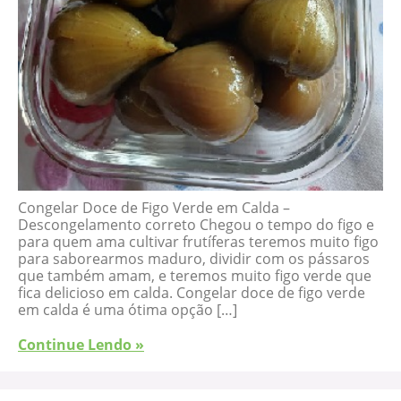
Congelar Doce de Figo Verde em Calda –
Descongelamento correto Chegou o tempo do figo e
para quem ama cultivar frutíferas teremos muito figo
para saborearmos maduro, dividir com os pássaros
que também amam, e teremos muito figo verde que
fica delicioso em calda. Congelar doce de figo verde
em calda é uma ótima opção […]
Continue Lendo »