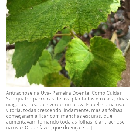
Antracnose na Uva- Parreira Doente, Como Cuidar
São quatro parreiras de uva plantadas em casa, duas
niágaras, rosada e verde, uma uva Isabel e uma uva
vitória, todas crescendo lindamente, mas as folhas
começaram a ficar com manchas escuras, que
aumentavam tomando toda as folhas, é antracnose
na uva? O que fazer, que doença é […]