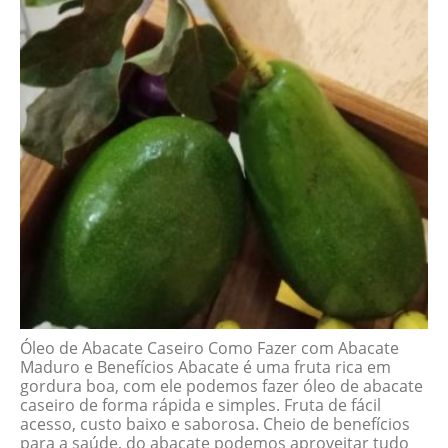
Óleo de Abacate Caseiro Como Fazer com Abacate
Maduro e Benefícios Abacate é uma fruta rica em
gordura boa, com ele podemos fazer óleo de abacate
caseiro de forma rápida e simples. Fruta de fácil
acesso, custo baixo e saborosa. Cheio de benefícios
para a saúde, do abacate podemos aproveitar tudo