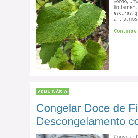
verde, uma
lindament
escuras, 
antracnose
Continue
CULINÁRIA
Congelar Doce de F
Descongelamento co
Congelar 