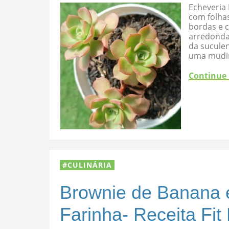
Echeveria 
com folha
bordas e c
arredondad
da suculen
uma mudi
Continue
CULINÁRIA
Brownie de Banana 
Farinha- Receita Fit