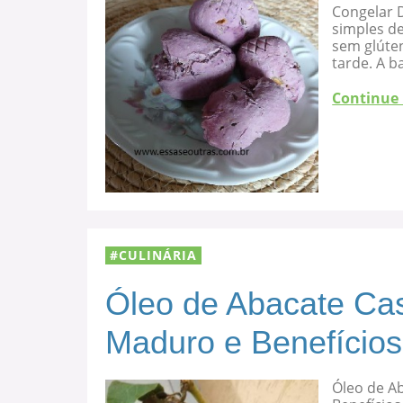
Congelar D
simples de
sem glúten
tarde. A b
Continue
CULINÁRIA
Óleo de Abacate Cas
Maduro e Benefícios
Óleo de A