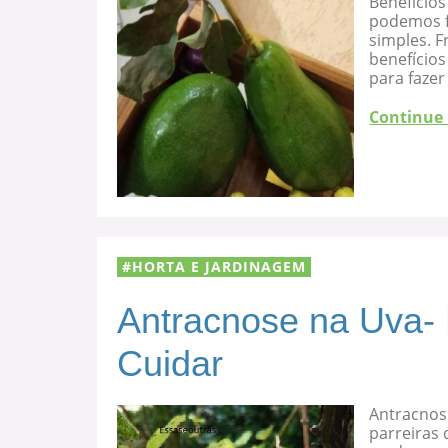
Benefícios
podemos f
simples. F
benefício
para fazer
Continue
HORTA E JARDINAGEM
Antracnose na Uva-
Cuidar
Antracnos
parreiras 