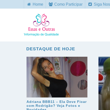
Home
Como Participar
Siga Nos
DESTAQUE DE HOJE
Adriana BBB11 – Ela Deve Ficar
com Rodrigão? Veja Fotos e
Novidades