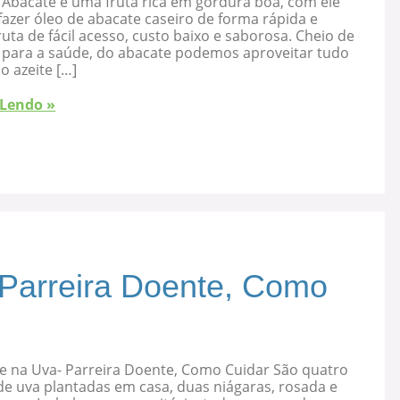
 Abacate é uma fruta rica em gordura boa, com ele
azer óleo de abacate caseiro de forma rápida e
ruta de fácil acesso, custo baixo e saborosa. Cheio de
s para a saúde, do abacate podemos aproveitar tudo
 o azeite […]
 Lendo »
 Parreira Doente, Como
e na Uva- Parreira Doente, Como Cuidar São quatro
de uva plantadas em casa, duas niágaras, rosada e