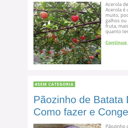
Acerola d
Acerola é 
muito, po
galhos ou
fruta, mai
quanto te
Continue
SEM CATEGORIA
Pãozinho de Batata 
Como fazer e Conge
Pãozinho d