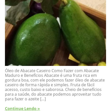
Óleo de Abacate Caseiro Como Fazer com Abacate
Maduro e Benefícios Abacate é uma fruta rica em
gordura boa, com ele podemos fazer óleo de abacate
caseiro de forma rápida e simples. Fruta de fácil
acesso, custo baixo e saborosa. Cheio de benefícios
para a saúde, do abacate podemos aproveitar tudo
para fazer o azeite […]
Continue Lendo »