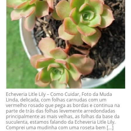
Echeveria Litle Lily – Como Cuidar, Foto da Muda
Linda, delicada, com folhas carnudas com um
vermelho rosado que pega as bordas e continua na
parte de trás das folhas levemente arredondadas
principalmente as mais velhas, as folhas da base da
suculenta, estamos falando da Echeveria Litle Lily.
Comprei uma mudinha com uma roseta bem […]