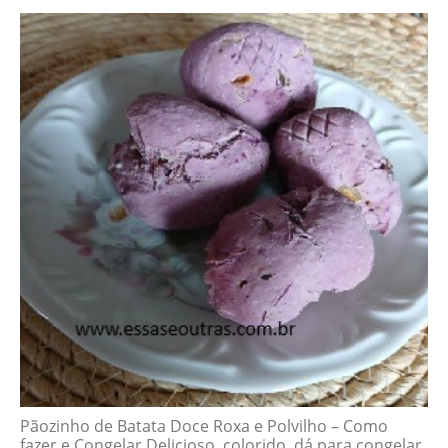
Pãozinho de Batata Doce Roxa e Polvilho – Como
fazer e Congelar Delicioso, colorido, dá para congelar,