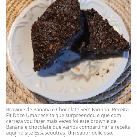
Brownie de Banana e Chocolate Sem Farinha- Receita
Fit Doce Uma receita que surpreendeu e que com
certeza vou fazer mais vezes foi este brownie de
Banana e chocolate que vamos compartilhar a receita
aqui no site Essaseoutras. Um sabor delicioso,