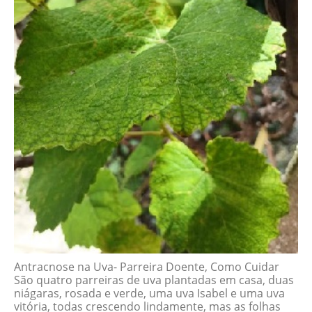
Antracnose na Uva- Parreira Doente, Como Cuidar
São quatro parreiras de uva plantadas em casa, duas
niágaras, rosada e verde, uma uva Isabel e uma uva
vitória, todas crescendo lindamente, mas as folhas