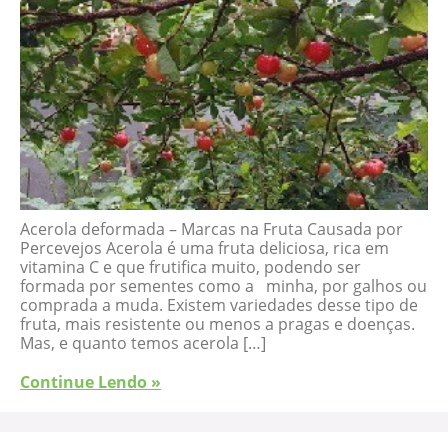
Acerola deformada – Marcas na Fruta Causada por
Percevejos Acerola é uma fruta deliciosa, rica em
vitamina C e que frutifica muito, podendo ser
formada por sementes como a minha, por galhos ou
comprada a muda. Existem variedades desse tipo de
fruta, mais resistente ou menos a pragas e doenças.
Mas, e quanto temos acerola […]
Continue Lendo »