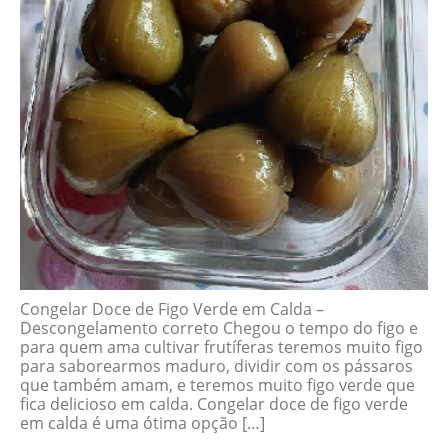
Congelar Doce de Figo Verde em Calda –
Descongelamento correto Chegou o tempo do figo e
para quem ama cultivar frutíferas teremos muito figo
para saborearmos maduro, dividir com os pássaros
que também amam, e teremos muito figo verde que
fica delicioso em calda. Congelar doce de figo verde
em calda é uma ótima opção […]