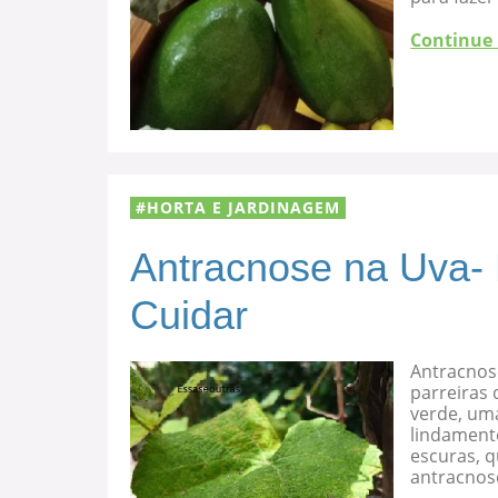
Continue
HORTA E JARDINAGEM
Antracnose na Uva-
Cuidar
Antracnos
parreiras 
verde, uma
lindament
escuras, 
antracnose