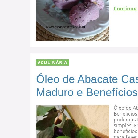
Continue
CULINÁRIA
Óleo de Abacate Cas
Maduro e Benefícios
Óleo de A
Benefícios
podemos f
simples. F
benefício
para fazer