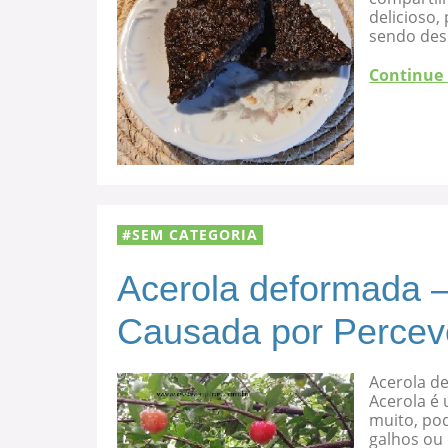
delicioso
sendo des
Continue
SEM CATEGORIA
Acerola deformada –
Causada por Percev
Acerola d
Acerola é 
muito, po
galhos ou