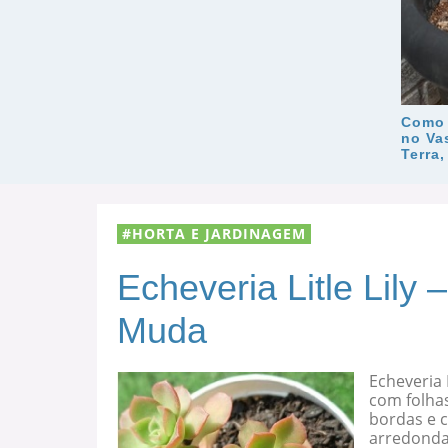
Como 
no Va
Terra
HORTA E JARDINAGEM
Echeveria Litle Lily
Muda
Echeveria 
com folha
bordas e c
arredondad