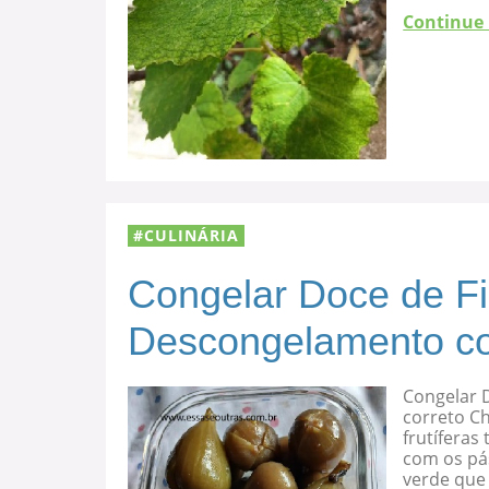
Continue
CULINÁRIA
Congelar Doce de F
Descongelamento co
Congelar 
correto C
frutíferas
com os pá
verde que 