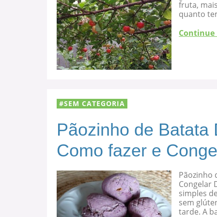
fruta, mai
quanto te
Continue
SEM CATEGORIA
Pãozinho de Batata 
Como fazer e Conge
Pãozinho d
Congelar D
simples de
sem glúten
tarde. A b