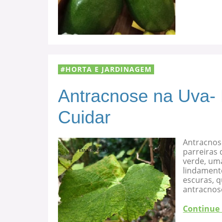
HORTA E JARDINAGEM
Antracnose na Uva-
Cuidar
Antracnos
parreiras 
verde, uma
lindament
escuras, 
antracnose
Continue