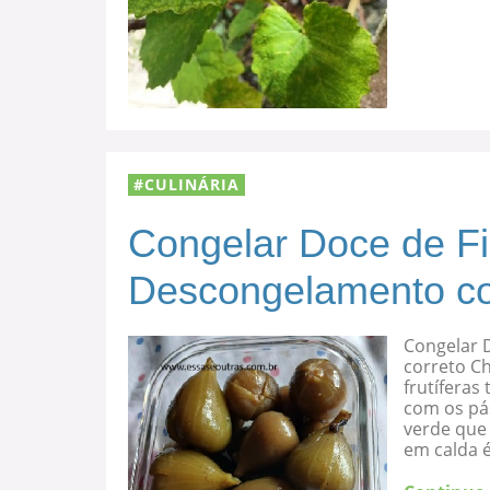
CULINÁRIA
Congelar Doce de F
Descongelamento co
Congelar 
correto C
frutíferas
com os pá
verde que 
em calda 