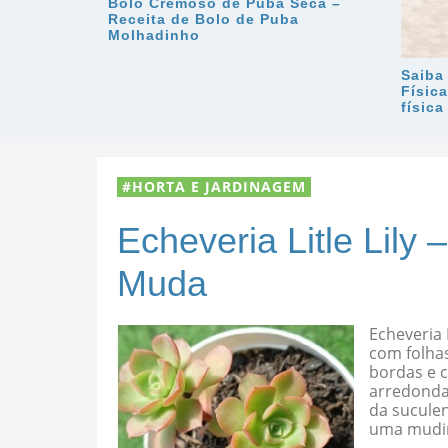
Bolo Cremoso de Puba Seca –
Receita de Bolo de Puba
Molhadinho
Saiba
Físic
físic
HORTA E JARDINAGEM
Echeveria Litle Lily
Muda
Echeveria 
com folha
bordas e c
arredondad
da suculen
uma mudi