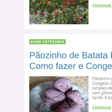
Continue
SEM CATEGORIA
Pãozinho de Batata 
Como fazer e Conge
Pãozinho d
Congelar D
simples de
sem glúten
tarde. A b
Continue