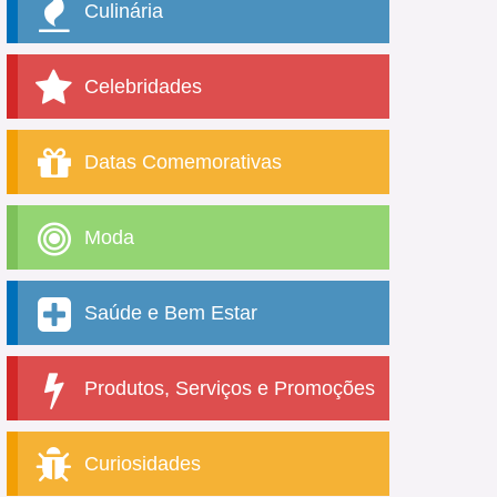
Culinária
Celebridades
Datas Comemorativas
Moda
Saúde e Bem Estar
Produtos, Serviços e Promoções
Curiosidades