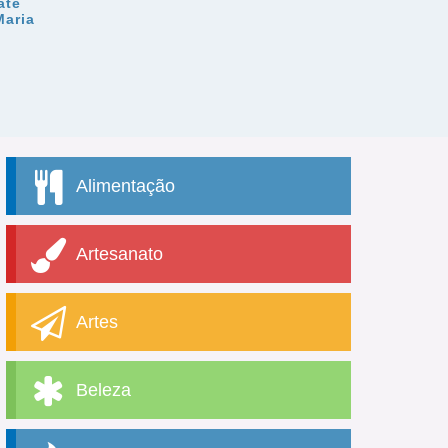
ate
Maria
Alimentação
Artesanato
Artes
Beleza