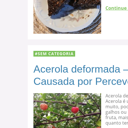
Continue
SEM CATEGORIA
Acerola deformada –
Causada por Percev
Acerola d
Acerola é 
muito, po
galhos ou
fruta, mai
quanto te