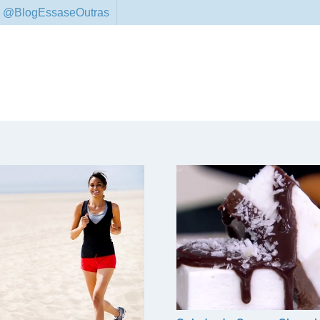
 @BlogEssaseOutras