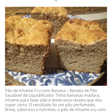
Pão de Inhame Cru com Banana – Receita de Pão
Saudável de Liquidificador Tinha bananas madura,
inhame para fazer pão e testei essa receita que deu
super certo. O resultado foi um pão perfumado,
firme, saboroso e nutritivo, o pão de inhame cru com