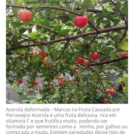
Acerola deformada – Marcas na Fruta Causada por
Percevejos Acerola é uma fruta deliciosa, rica em
vitamina C e que frutifica muito, podendo ser
formada por sementes como a minha, por galhos ou
comprada a muda. Existem variedades desse tipo de