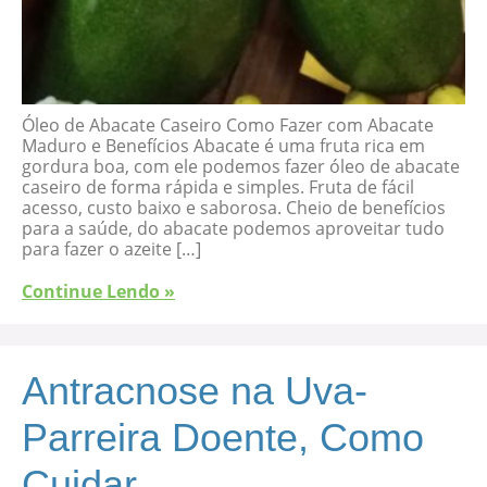
Óleo de Abacate Caseiro Como Fazer com Abacate
Maduro e Benefícios Abacate é uma fruta rica em
gordura boa, com ele podemos fazer óleo de abacate
caseiro de forma rápida e simples. Fruta de fácil
acesso, custo baixo e saborosa. Cheio de benefícios
para a saúde, do abacate podemos aproveitar tudo
para fazer o azeite […]
Continue Lendo »
Antracnose na Uva-
Parreira Doente, Como
Cuidar