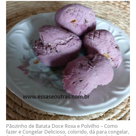
Pãozinho de Batata Doce Roxa e Polvilho – Como
fazer e Congelar Delicioso, colorido, dá para congelar,