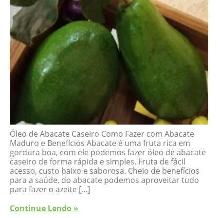
Óleo de Abacate Caseiro Como Fazer com Abacate
Maduro e Benefícios Abacate é uma fruta rica em
gordura boa, com ele podemos fazer óleo de abacate
caseiro de forma rápida e simples. Fruta de fácil
acesso, custo baixo e saborosa. Cheio de benefícios
para a saúde, do abacate podemos aproveitar tudo
para fazer o azeite […]
Continue Lendo »