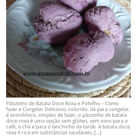
Pãozinho de Batata Doce Roxa e Polvilho – Como
fazer e Congelar Delicioso, colorido, dá para congelar,
é econômico, simples de fazer, o pãozinho de batata
doce roxa é uma opção sem glúten, sem ovos para o
café, o chá e para o lanchinho da tarde. A batata doce
roxa é rica em substâncias saudáveis, […]