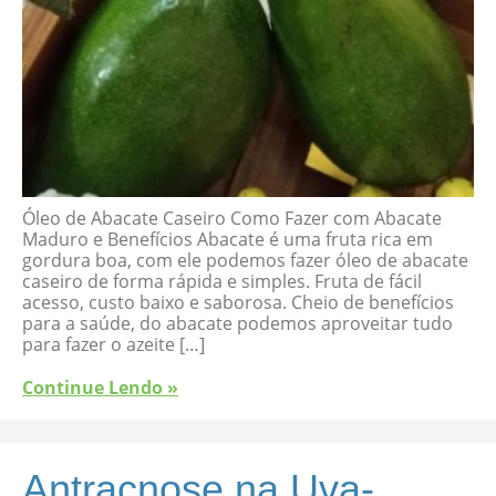
Óleo de Abacate Caseiro Como Fazer com Abacate
Maduro e Benefícios Abacate é uma fruta rica em
gordura boa, com ele podemos fazer óleo de abacate
caseiro de forma rápida e simples. Fruta de fácil
acesso, custo baixo e saborosa. Cheio de benefícios
para a saúde, do abacate podemos aproveitar tudo
para fazer o azeite […]
Continue Lendo »
Antracnose na Uva-