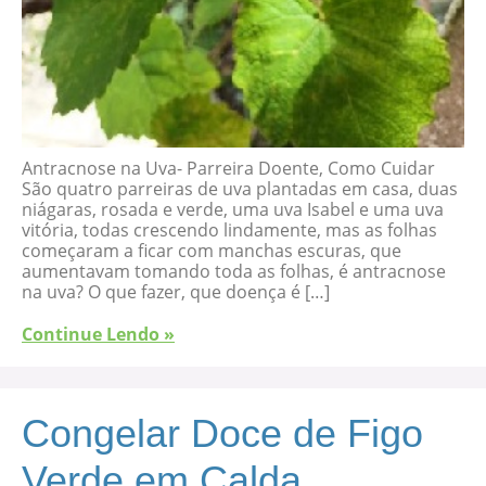
Antracnose na Uva- Parreira Doente, Como Cuidar
São quatro parreiras de uva plantadas em casa, duas
niágaras, rosada e verde, uma uva Isabel e uma uva
vitória, todas crescendo lindamente, mas as folhas
começaram a ficar com manchas escuras, que
aumentavam tomando toda as folhas, é antracnose
na uva? O que fazer, que doença é […]
Continue Lendo »
Congelar Doce de Figo
Verde em Calda