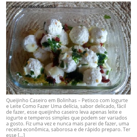
Queijinho Caseiro em Bolinhas – Petisco com Iogurte
e Leite Como Fazer Uma delícia, sabor delicado, fácil
de fazer, esse queijinho caseiro leva apenas leite e
iogurte e temperos simples que podem ser variados
a gosto. Fiz uma vez e nunca mais parei de fazer, uma
receita econômica, saborosa e de rápido preparo. Ter
esse […]