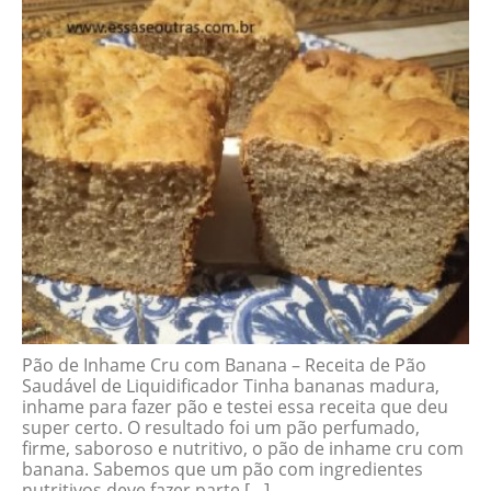
Pão de Inhame Cru com Banana – Receita de Pão
Saudável de Liquidificador Tinha bananas madura,
inhame para fazer pão e testei essa receita que deu
super certo. O resultado foi um pão perfumado,
firme, saboroso e nutritivo, o pão de inhame cru com
banana. Sabemos que um pão com ingredientes
nutritivos deve fazer parte […]