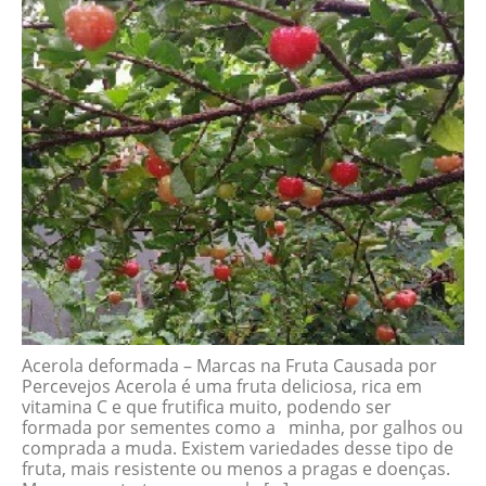
Acerola deformada – Marcas na Fruta Causada por
Percevejos Acerola é uma fruta deliciosa, rica em
vitamina C e que frutifica muito, podendo ser
formada por sementes como a minha, por galhos ou
comprada a muda. Existem variedades desse tipo de
fruta, mais resistente ou menos a pragas e doenças.