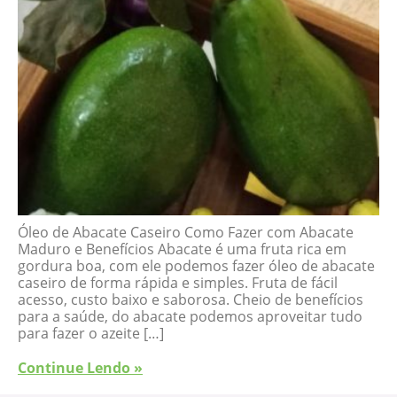
Óleo de Abacate Caseiro Como Fazer com Abacate
Maduro e Benefícios Abacate é uma fruta rica em
gordura boa, com ele podemos fazer óleo de abacate
caseiro de forma rápida e simples. Fruta de fácil
acesso, custo baixo e saborosa. Cheio de benefícios
para a saúde, do abacate podemos aproveitar tudo
para fazer o azeite […]
Continue Lendo »