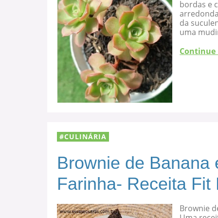
bordas e c
arredondad
da suculen
uma mudi
Continue
CULINÁRIA
Brownie de Banana 
Farinha- Receita Fit
Brownie d
Uma recei