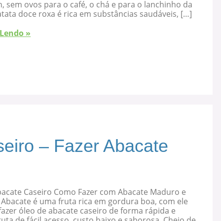
, sem ovos para o café, o chá e para o lanchinho da
atata doce roxa é rica em substâncias saudáveis, […]
 Lendo »
eiro – Fazer Abacate
bacate Caseiro Como Fazer com Abacate Maduro e
 Abacate é uma fruta rica em gordura boa, com ele
azer óleo de abacate caseiro de forma rápida e
ruta de fácil acesso, custo baixo e saborosa. Cheio de