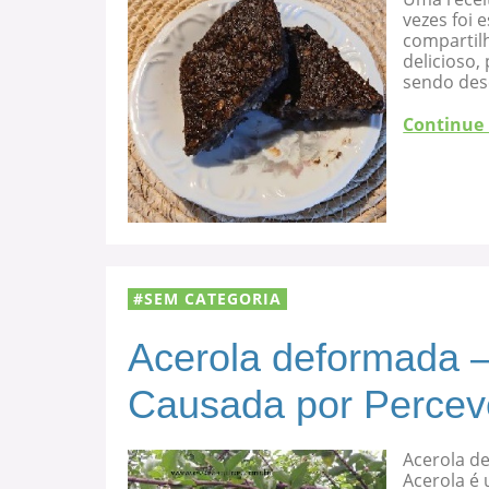
vezes foi
compartilh
delicioso
sendo des
Continue
SEM CATEGORIA
Acerola deformada –
Causada por Percev
Acerola d
Acerola é 