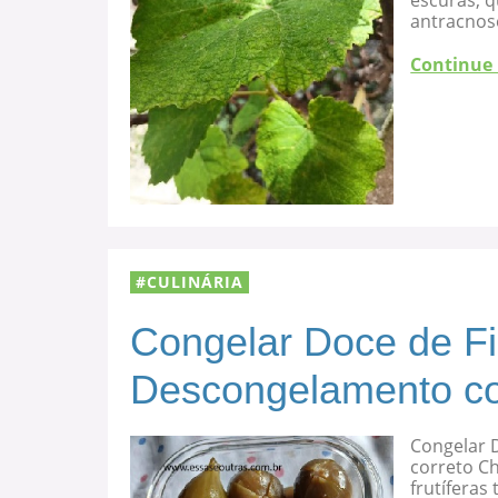
escuras, 
antracnose
Continue
CULINÁRIA
Congelar Doce de F
Descongelamento co
Congelar 
correto C
frutíferas