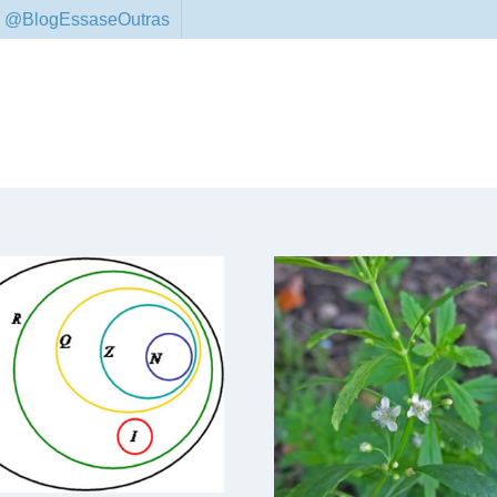
 @BlogEssaseOutras