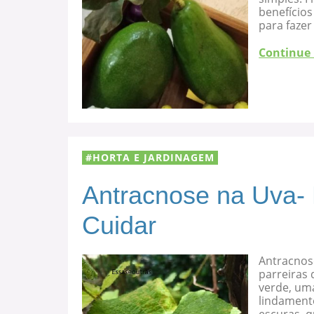
benefício
para fazer
Continue
HORTA E JARDINAGEM
Antracnose na Uva-
Cuidar
Antracnos
parreiras 
verde, uma
lindament