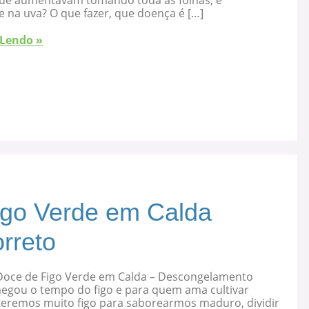
que aumentavam tomando toda as folhas, é
 na uva? O que fazer, que doença é […]
 Lendo »
igo Verde em Calda
rreto
Doce de Figo Verde em Calda – Descongelamento
hegou o tempo do figo e para quem ama cultivar
 teremos muito figo para saborearmos maduro, dividir