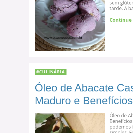
sem glúten
tarde. A b
Continue
CULINÁRIA
Óleo de Abacate Cas
Maduro e Benefícios
Óleo de A
Benefícios
podemos f
simples. F