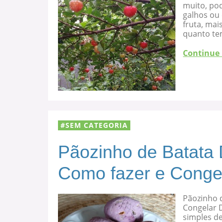
muito, po
galhos ou
fruta, mai
quanto te
Continue
SEM CATEGORIA
Pãozinho de Batata 
Como fazer e Conge
Pãozinho d
Congelar D
simples de