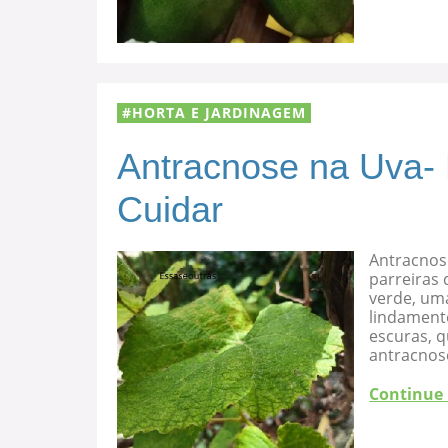
HORTA E JARDINAGEM
Antracnose na Uva-
Cuidar
Antracnos
parreiras 
verde, uma
lindament
escuras, 
antracnose
Continue