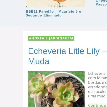
Choco
Passo
BBB11 Paredão – Maurício é o
Segundo Eliminado
HORTA E JARDINAGEM
Echeveria Litle Lily
Muda
Echeveria 
com folha
bordas e c
arredondad
da suculen
uma mudi
Continue