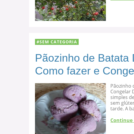
SEM CATEGORIA
Pãozinho de Batata 
Como fazer e Conge
Pãozinho d
Congelar D
simples de
sem glúten
tarde. A b
Continue