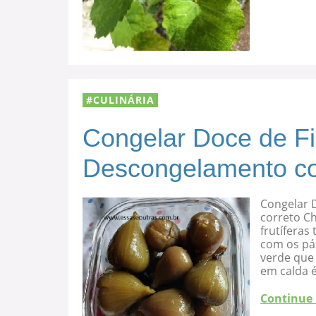
CULINÁRIA
Congelar Doce de F
Descongelamento co
Congelar 
correto C
frutíferas
com os pá
verde que 
em calda 
Continue