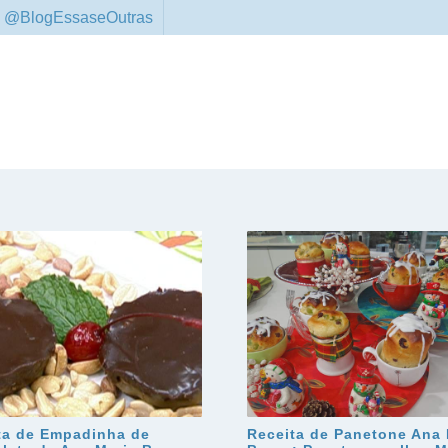
 @BlogEssaseOutras
ta de Empadinha de
Receita de Panetone Ana 