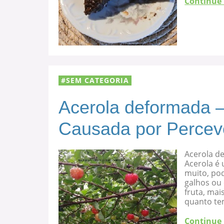
Continue
SEM CATEGORIA
Acerola deformada –
Causada por Percev
Acerola d
Acerola é 
muito, po
galhos ou
fruta, mai
quanto te
Continue