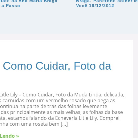
late da Ana Maria Braga
Braga: Panetone colher M
 a Passo
Você 19/12/2012
 – Como Cuidar, Foto da
Litle Lily – Como Cuidar, Foto da Muda Linda, delicada,
s carnudas com um vermelho rosado que pega as
ontinua na parte de trás das folhas levemente
as principalmente as mais velhas, as folhas da base
ta, estamos falando da Echeveria Litle Lily. Comprei
nha com uma roseta bem […]
 Lendo »