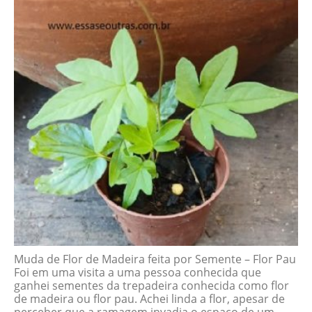
Muda de Flor de Madeira feita por Semente – Flor Pau
Foi em uma visita a uma pessoa conhecida que
ganhei sementes da trepadeira conhecida como flor
de madeira ou flor pau. Achei linda a flor, apesar de
perceber que a ramagem invadia o espaço de um