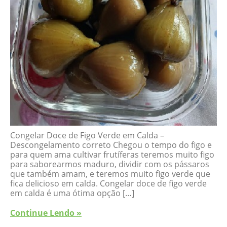
Congelar Doce de Figo Verde em Calda –
Descongelamento correto Chegou o tempo do figo e
para quem ama cultivar frutíferas teremos muito figo
para saborearmos maduro, dividir com os pássaros
que também amam, e teremos muito figo verde que
fica delicioso em calda. Congelar doce de figo verde
em calda é uma ótima opção […]
Continue Lendo »