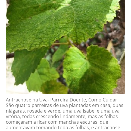
Antracnose na Uva- Parreira Doente, Como Cuidar
São quatro parreiras de uva plantadas em casa, duas
niágaras, rosada e verde, uma uva Isabel e uma uva
vitória, todas crescendo lindamente, mas as folhas
começaram a ficar com manchas escuras, que
aumentavam tomando toda as folhas, é antracnose