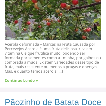
Acerola deformada – Marcas na Fruta Causada por
Percevejos Acerola é uma fruta deliciosa, rica em
vitamina C e que frutifica muito, podendo ser
formada por sementes como a minha, por galhos ou
comprada a muda. Existem variedades desse tipo de
fruta, mais resistente ou menos a pragas e doenças.
Mas, e quanto temos acerola […]
Continue Lendo »
Pãozinho de Batata Doce