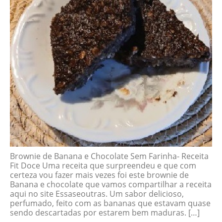
Brownie de Banana e Chocolate Sem Farinha- Receita
Fit Doce Uma receita que surpreendeu e que com
certeza vou fazer mais vezes foi este brownie de
Banana e chocolate que vamos compartilhar a receita
aqui no site Essaseoutras. Um sabor delicioso,
perfumado, feito com as bananas que estavam quase
sendo descartadas por estarem bem maduras. […]