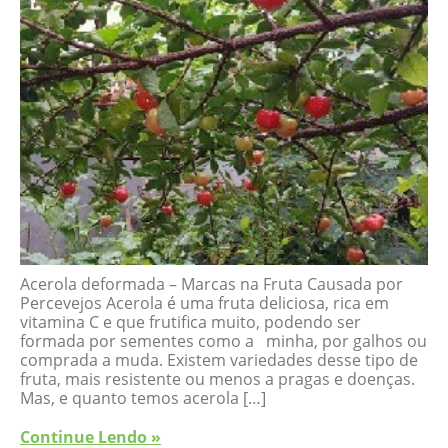
Acerola deformada – Marcas na Fruta Causada por
Percevejos Acerola é uma fruta deliciosa, rica em
vitamina C e que frutifica muito, podendo ser
formada por sementes como a minha, por galhos ou
comprada a muda. Existem variedades desse tipo de
fruta, mais resistente ou menos a pragas e doenças.
Mas, e quanto temos acerola […]
Continue Lendo »