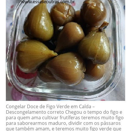
Congelar Doce de Figo Verde em Calda –
Descongelamento correto Chegou o tempo do figo e
para quem ama cultivar frutíferas teremos muito figo
para saborearmos maduro, dividir com os pássaros
que também amam, e teremos muito figo verde que