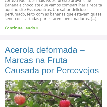
certeza vou fazer mais vezes foi este brownie de
Banana e chocolate que vamos compartilhar a receita
aqui no site Essaseoutras. Um sabor delicioso,
perfumado, feito com as bananas que estavam quase
sendo descartadas por estarem bem maduras. […]
Continue Lendo »
Acerola deformada –
Marcas na Fruta
Causada por Percevejos