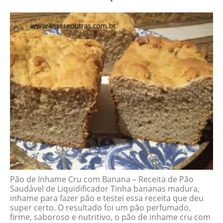
Pão de Inhame Cru com Banana – Receita de Pão
Saudável de Liquidificador Tinha bananas madura,
inhame para fazer pão e testei essa receita que deu
super certo. O resultado foi um pão perfumado,
firme, saboroso e nutritivo, o pão de inhame cru com