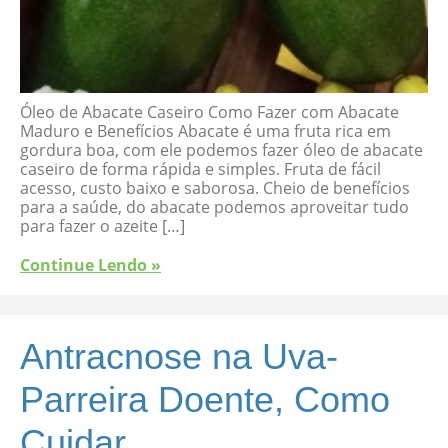
Óleo de Abacate Caseiro Como Fazer com Abacate
Maduro e Benefícios Abacate é uma fruta rica em
gordura boa, com ele podemos fazer óleo de abacate
caseiro de forma rápida e simples. Fruta de fácil
acesso, custo baixo e saborosa. Cheio de benefícios
para a saúde, do abacate podemos aproveitar tudo
para fazer o azeite […]
Continue Lendo »
Antracnose na Uva-
Parreira Doente, Como
Cuidar