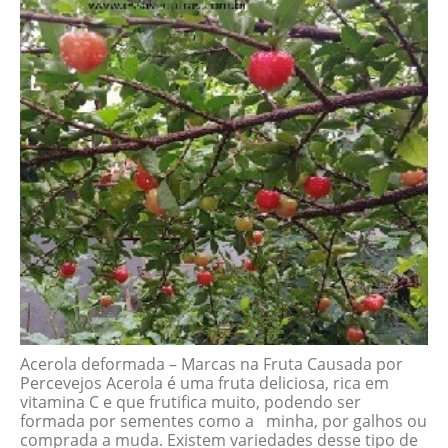
Acerola deformada – Marcas na Fruta Causada por
Percevejos Acerola é uma fruta deliciosa, rica em
vitamina C e que frutifica muito, podendo ser
formada por sementes como a minha, por galhos ou
comprada a muda. Existem variedades desse tipo de