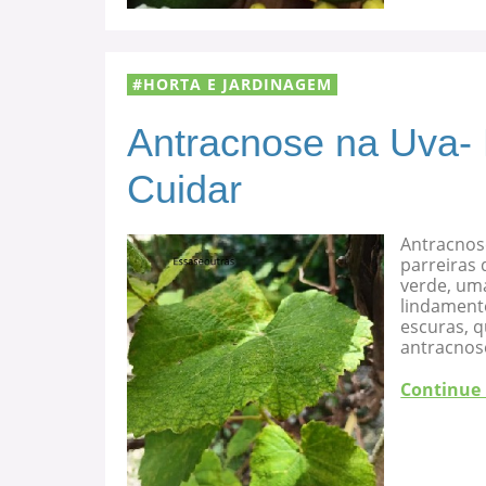
HORTA E JARDINAGEM
Antracnose na Uva-
Cuidar
Antracnos
parreiras 
verde, uma
lindament
escuras, 
antracnose
Continue