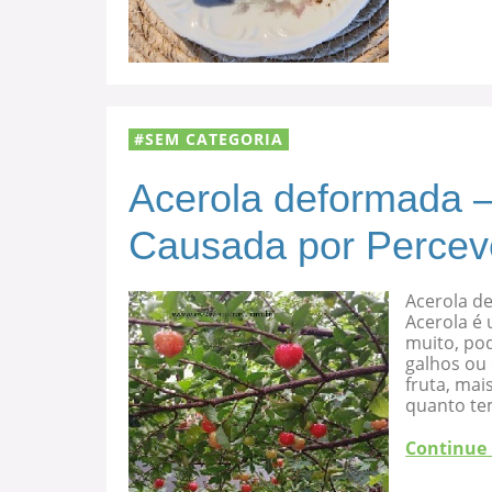
SEM CATEGORIA
Acerola deformada –
Causada por Percev
Acerola d
Acerola é 
muito, po
galhos ou
fruta, mai
quanto te
Continue