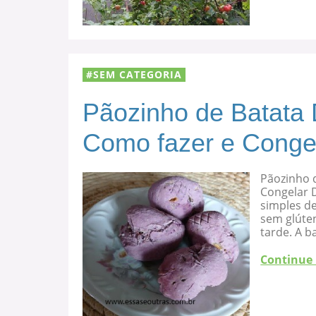
SEM CATEGORIA
Pãozinho de Batata 
Como fazer e Conge
Pãozinho d
Congelar D
simples de
sem glúten
tarde. A b
Continue