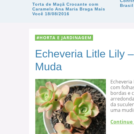
Confi
Torta de Maçã Crocante com
Brasil
Caramelo Ana Maria Braga Mais
Você 18/08/2016
HORTA E JARDINAGEM
Echeveria Litle Lily
Muda
Echeveria 
com folha
bordas e c
arredondad
da suculen
uma mudi
Continue