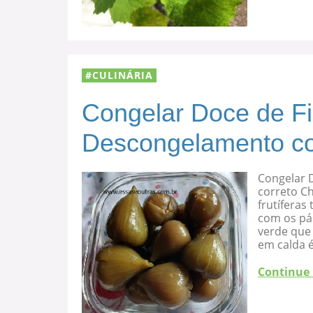
CULINÁRIA
Congelar Doce de F
Descongelamento co
Congelar 
correto C
frutíferas
com os pá
verde que 
em calda 
Continue