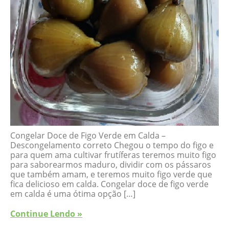
Congelar Doce de Figo Verde em Calda –
Descongelamento correto Chegou o tempo do figo e
para quem ama cultivar frutíferas teremos muito figo
para saborearmos maduro, dividir com os pássaros
que também amam, e teremos muito figo verde que
fica delicioso em calda. Congelar doce de figo verde
em calda é uma ótima opção […]
Continue Lendo »