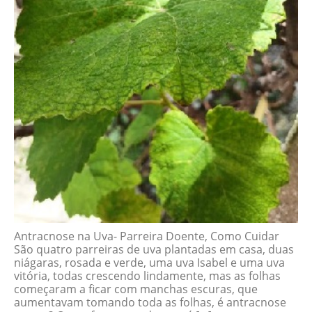
Antracnose na Uva- Parreira Doente, Como Cuidar
São quatro parreiras de uva plantadas em casa, duas
niágaras, rosada e verde, uma uva Isabel e uma uva
vitória, todas crescendo lindamente, mas as folhas
começaram a ficar com manchas escuras, que
aumentavam tomando toda as folhas, é antracnose