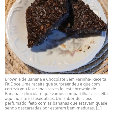
Brownie de Banana e Chocolate Sem Farinha- Receita
Fit Doce Uma receita que surpreendeu e que com
certeza vou fazer mais vezes foi este brownie de
Banana e chocolate que vamos compartilhar a receita
aqui no site Essaseoutras. Um sabor delicioso,
perfumado, feito com as bananas que estavam quase
sendo descartadas por estarem bem maduras. […]