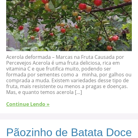
Acerola deformada – Marcas na Fruta Causada por
Percevejos Acerola é uma fruta deliciosa, rica em
vitamina C e que frutifica muito, podendo ser
formada por sementes como a minha, por galhos ou
comprada a muda. Existem variedades desse tipo de
fruta, mais resistente ou menos a pragas e doenças.
Mas, e quanto temos acerola […]
Continue Lendo »
Pãozinho de Batata Doce