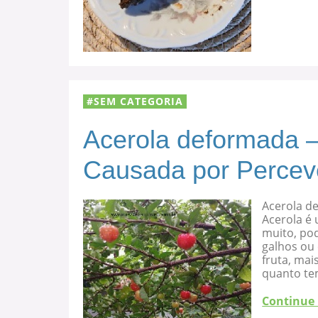
SEM CATEGORIA
Acerola deformada –
Causada por Percev
Acerola d
Acerola é 
muito, po
galhos ou
fruta, mai
quanto te
Continue