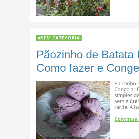
SEM CATEGORIA
Pãozinho de Batata 
Como fazer e Conge
Pãozinho d
Congelar D
simples de
sem glúten
tarde. A b
Continue