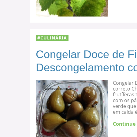
CULINÁRIA
Congelar Doce de F
Descongelamento co
Congelar 
correto C
frutíferas
com os pá
verde que 
em calda 
Continue