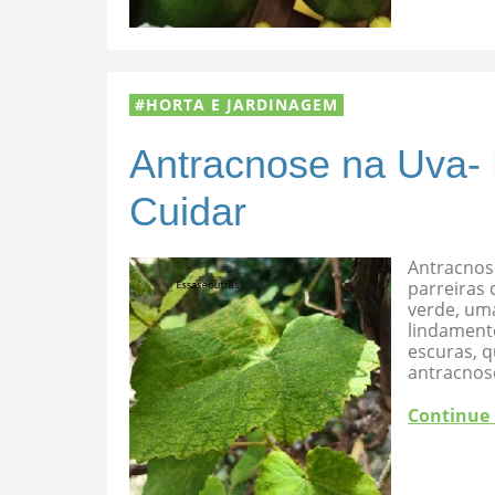
HORTA E JARDINAGEM
Antracnose na Uva-
Cuidar
Antracnos
parreiras 
verde, uma
lindament
escuras, 
antracnose
Continue