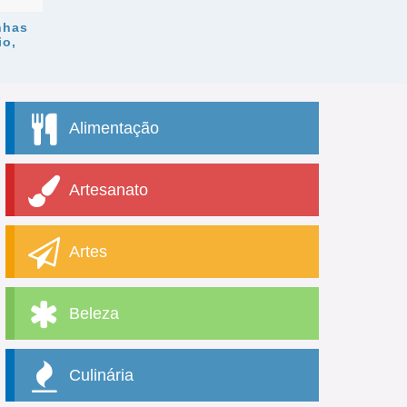
nhas
io,
Alimentação
Artesanato
Artes
Beleza
Culinária