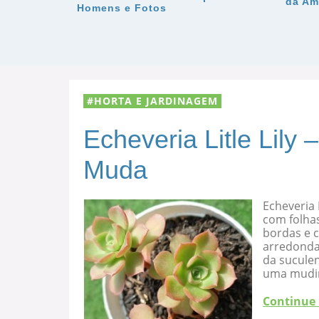
da Am
Homens e Fotos
HORTA E JARDINAGEM
Echeveria Litle Lily
Muda
Echeveria 
com folha
bordas e c
arredondad
da suculen
uma mudi
Continue