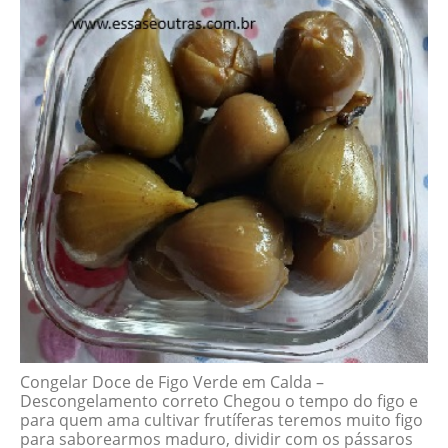
Congelar Doce de Figo Verde em Calda –
Descongelamento correto Chegou o tempo do figo e
para quem ama cultivar frutíferas teremos muito figo
para saborearmos maduro, dividir com os pássaros