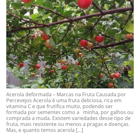
Acerola deformada – Marcas na Fruta Causada por
Percevejos Acerola é uma fruta deliciosa, rica em
vitamina C e que frutifica muito, podendo ser
formada por sementes como a minha, por galhos ou
comprada a muda. Existem variedades desse tipo de
fruta, mais resistente ou menos a pragas e doenças.
Mas, e quanto temos acerola […]