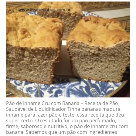
Pão de Inhame Cru com Banana – Receita de Pão
Saudável de Liquidificador Tinha bananas madura,
inhame para fazer pão e testei essa receita que deu
super certo. O resultado foi um pão perfumado,
firme, saboroso e nutritivo, o pão de inhame cru com
banana. Sabemos que um pão com ingredientes