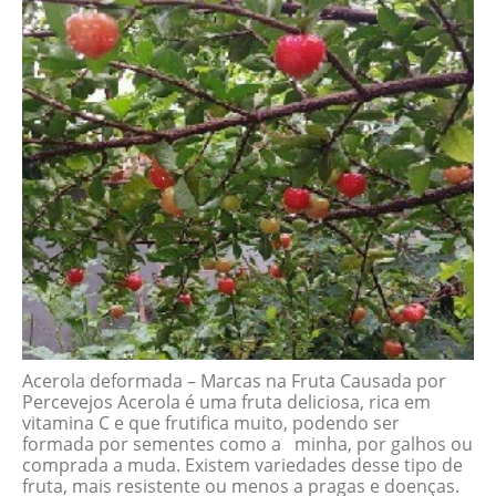
Acerola deformada – Marcas na Fruta Causada por
Percevejos Acerola é uma fruta deliciosa, rica em
vitamina C e que frutifica muito, podendo ser
formada por sementes como a minha, por galhos ou
comprada a muda. Existem variedades desse tipo de
fruta, mais resistente ou menos a pragas e doenças.