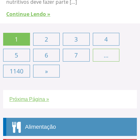
nutritivos deve fazer parte […]
Continue Lendo »
1
2
3
4
5
6
7
...
1140
»
Próxima Página »
Alimentação