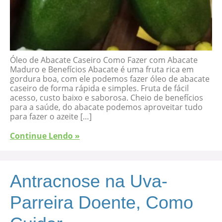
Óleo de Abacate Caseiro Como Fazer com Abacate
Maduro e Benefícios Abacate é uma fruta rica em
gordura boa, com ele podemos fazer óleo de abacate
caseiro de forma rápida e simples. Fruta de fácil
acesso, custo baixo e saborosa. Cheio de benefícios
para a saúde, do abacate podemos aproveitar tudo
para fazer o azeite […]
Continue Lendo »
Antracnose na Uva-
Parreira Doente, Como