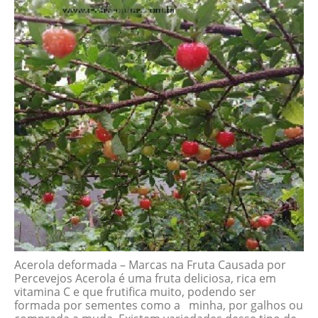
Acerola deformada – Marcas na Fruta Causada por
Percevejos Acerola é uma fruta deliciosa, rica em
vitamina C e que frutifica muito, podendo ser
formada por sementes como a minha, por galhos ou