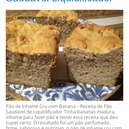
Pão de Inhame Cru com Banana – Receita de Pão
Saudável de Liquidificador Tinha bananas madura,
inhame para fazer pão e testei essa receita que deu
super certo. O resultado foi um pão perfumado,
firme, saboroso e nutritivo, o pão de inhame cru com