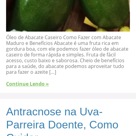
Óleo de Abacate Caseiro Como Fazer com Abacate
Maduro e Benefícios Abacate é uma fruta rica em
gordura boa, com ele podemos fazer óleo de abacate
caseiro de forma rápida e simples. Fruta de fácil
acesso, custo baixo e saborosa. Cheio de benefícios
para a saúde, do abacate podemos aproveitar tudo
para fazer o azeite […]
Continue Lendo »
Antracnose na Uva-
Parreira Doente, Como