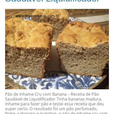
Pão de Inhame Cru com Banana – Receita de Pão
Saudável de Liquidificador Tinha bananas madura,
inhame para fazer pão e testei essa receita que deu
super certo. O resultado foi um pão perfumado,
firme, saboroso e nutritivo, o pão de inhame cru com