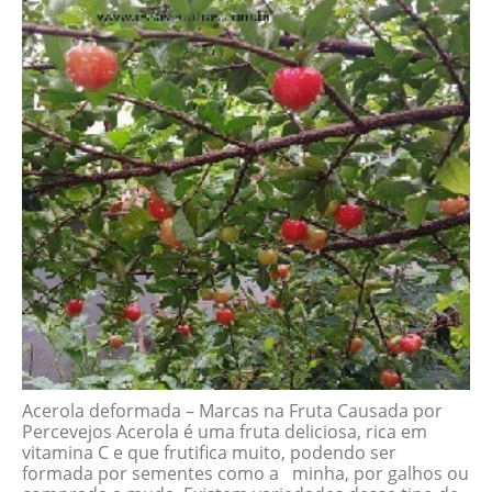
Acerola deformada – Marcas na Fruta Causada por
Percevejos Acerola é uma fruta deliciosa, rica em
vitamina C e que frutifica muito, podendo ser
formada por sementes como a minha, por galhos ou