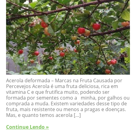
Acerola deformada – Marcas na Fruta Causada por
Percevejos Acerola é uma fruta deliciosa, rica em
vitamina C e que frutifica muito, podendo ser
formada por sementes como a minha, por galhos ou
comprada a muda. Existem variedades desse tipo de
fruta, mais resistente ou menos a pragas e doenças.
Mas, e quanto temos acerola […]
Continue Lendo »