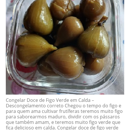
Congelar Doce de Figo Verde em Calda –
Descongelamento correto Chegou o tempo do figo e
para quem ama cultivar frutíferas teremos muito figo
para saborearmos maduro, dividir com os pássaros
que também amam, e teremos muito figo verde que
fica delicioso em calda. Congelar doce de figo verde