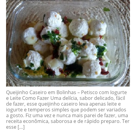
Queijinho Caseiro em Bolinhas – Petisco com Iogurte
e Leite Como Fazer Uma delícia, sabor delicado, fácil
de fazer, esse queijinho caseiro leva apenas leite e
iogurte e temperos simples que podem ser variados
a gosto. Fiz uma vez e nunca mais parei de fazer, uma
receita econômica, saborosa e de rápido preparo. Ter
esse […]