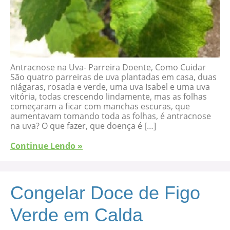
Antracnose na Uva- Parreira Doente, Como Cuidar
São quatro parreiras de uva plantadas em casa, duas
niágaras, rosada e verde, uma uva Isabel e uma uva
vitória, todas crescendo lindamente, mas as folhas
começaram a ficar com manchas escuras, que
aumentavam tomando toda as folhas, é antracnose
na uva? O que fazer, que doença é […]
Continue Lendo »
Congelar Doce de Figo
Verde em Calda