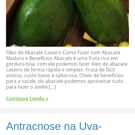
Óleo de Abacate Caseiro Como Fazer com Abacate
Maduro e Benefícios Abacate é uma fruta rica em
gordura boa, com ele podemos fazer óleo de abacate
caseiro de forma rápida e simples. Fruta de fácil
acesso, custo baixo e saborosa. Cheio de benefícios
para a saúde, do abacate podemos aproveitar tudo
para fazer o azeite […]
Continue Lendo »
Antracnose na Uva-