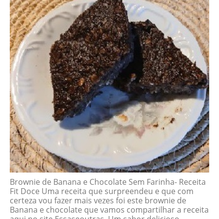
Brownie de Banana e Chocolate Sem Farinha- Receita
Fit Doce Uma receita que surpreendeu e que com
certeza vou fazer mais vezes foi este brownie de
Banana e chocolate que vamos compartilhar a receita
aqui no site Essaseoutras. Um sabor delicioso,