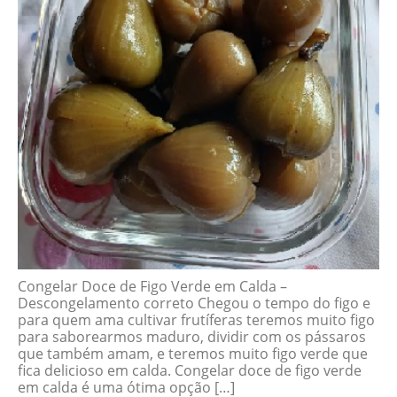
Congelar Doce de Figo Verde em Calda –
Descongelamento correto Chegou o tempo do figo e
para quem ama cultivar frutíferas teremos muito figo
para saborearmos maduro, dividir com os pássaros
que também amam, e teremos muito figo verde que
fica delicioso em calda. Congelar doce de figo verde
em calda é uma ótima opção […]