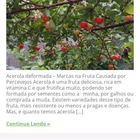
Acerola deformada – Marcas na Fruta Causada por
Percevejos Acerola é uma fruta deliciosa, rica em
vitamina C e que frutifica muito, podendo ser
formada por sementes como a minha, por galhos ou
comprada a muda. Existem variedades desse tipo de
fruta, mais resistente ou menos a pragas e doenças.
Mas, e quanto temos acerola […]
Continue Lendo »