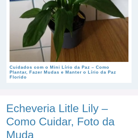
Cuidados com o Mini Lírio da Paz – Como
Plantar, Fazer Mudas e Manter o Lírio da Paz
Florido
Echeveria Litle Lily –
Como Cuidar, Foto da
Muda