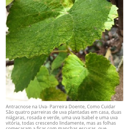
Antracnose na Uva- Parreira Doente, Como Cuidar
São quatro parreiras de uva plantadas em casa, duas
niágaras, rosada e verde, uma uva Isabel e uma uva
vitória, todas crescendo lindamente, mas as folhas
começaram a ficar com manchas escuras, que