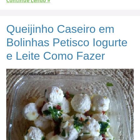
Continue Lendo »
Queijinho Caseiro em
Bolinhas Petisco Iogurte
e Leite Como Fazer