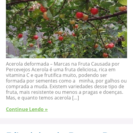
Acerola deformada – Marcas na Fruta Causada por
Percevejos Acerola é uma fruta deliciosa, rica em
vitamina C e que frutifica muito, podendo ser
formada por sementes como a minha, por galhos ou
comprada a muda. Existem variedades desse tipo de
fruta, mais resistente ou menos a pragas e doenças.
Mas, e quanto temos acerola […]
Continue Lendo »