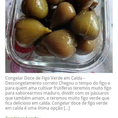
Congelar Doce de Figo Verde em Calda –
Descongelamento correto Chegou o tempo do figo e
para quem ama cultivar frutíferas teremos muito figo
para saborearmos maduro, dividir com os pássaros
que também amam, e teremos muito figo verde que
fica delicioso em calda. Congelar doce de figo verde
em calda é uma ótima opção […]