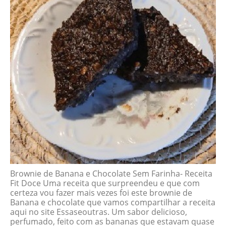
Brownie de Banana e Chocolate Sem Farinha- Receita
Fit Doce Uma receita que surpreendeu e que com
certeza vou fazer mais vezes foi este brownie de
Banana e chocolate que vamos compartilhar a receita
aqui no site Essaseoutras. Um sabor delicioso,
perfumado, feito com as bananas que estavam quase