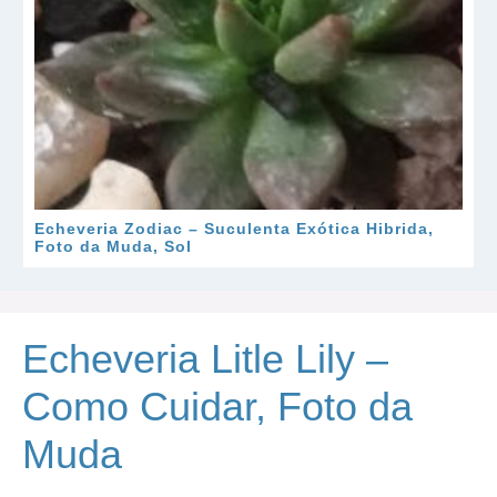
Echeveria Zodiac – Suculenta Exótica Hibrida,
Foto da Muda, Sol
Echeveria Litle Lily –
Como Cuidar, Foto da
Muda