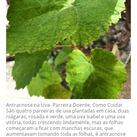
Antracnose na Uva- Parreira Doente, Como Cuidar
São quatro parreiras de uva plantadas em casa, duas
niágaras, rosada e verde, uma uva Isabel e uma uva
vitória, todas crescendo lindamente, mas as folhas
começaram a ficar com manchas escuras, que
aumentavam tomando toda as folhas, é antracnose