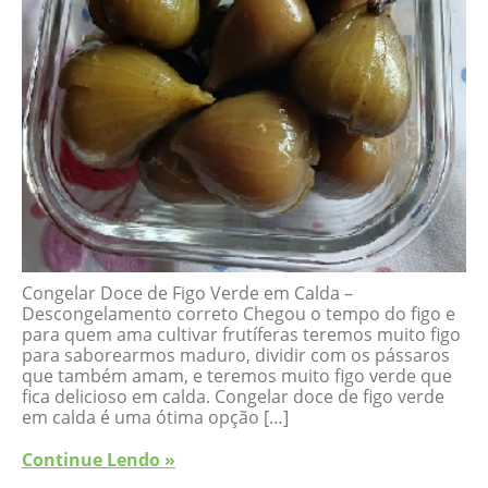
Congelar Doce de Figo Verde em Calda –
Descongelamento correto Chegou o tempo do figo e
para quem ama cultivar frutíferas teremos muito figo
para saborearmos maduro, dividir com os pássaros
que também amam, e teremos muito figo verde que
fica delicioso em calda. Congelar doce de figo verde
em calda é uma ótima opção […]
Continue Lendo »