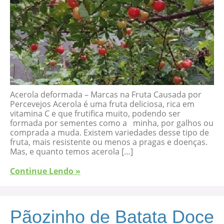
Acerola deformada – Marcas na Fruta Causada por
Percevejos Acerola é uma fruta deliciosa, rica em
vitamina C e que frutifica muito, podendo ser
formada por sementes como a minha, por galhos ou
comprada a muda. Existem variedades desse tipo de
fruta, mais resistente ou menos a pragas e doenças.
Mas, e quanto temos acerola […]
Continue Lendo »
Pãozinho de Batata Doce