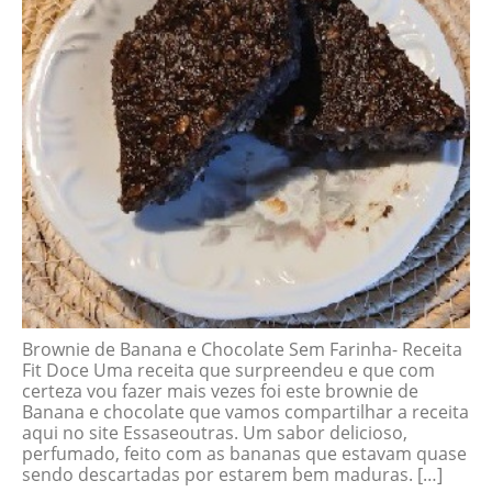
Brownie de Banana e Chocolate Sem Farinha- Receita
Fit Doce Uma receita que surpreendeu e que com
certeza vou fazer mais vezes foi este brownie de
Banana e chocolate que vamos compartilhar a receita
aqui no site Essaseoutras. Um sabor delicioso,
perfumado, feito com as bananas que estavam quase
sendo descartadas por estarem bem maduras. […]