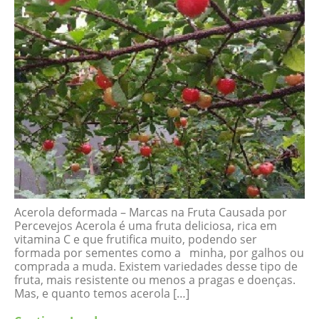
Acerola deformada – Marcas na Fruta Causada por
Percevejos Acerola é uma fruta deliciosa, rica em
vitamina C e que frutifica muito, podendo ser
formada por sementes como a minha, por galhos ou
comprada a muda. Existem variedades desse tipo de
fruta, mais resistente ou menos a pragas e doenças.
Mas, e quanto temos acerola […]