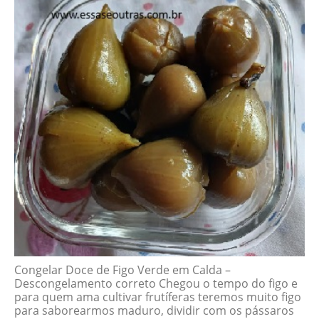
Congelar Doce de Figo Verde em Calda –
Descongelamento correto Chegou o tempo do figo e
para quem ama cultivar frutíferas teremos muito figo
para saborearmos maduro, dividir com os pássaros