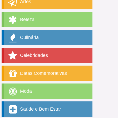
Artes
Beleza
Culinária
Celebridades
Datas Comemorativas
Moda
Saúde e Bem Estar