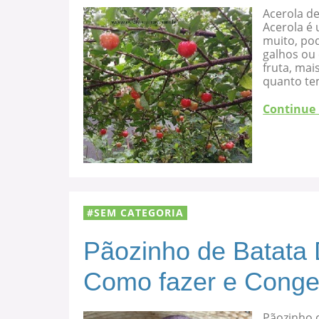
Acerola d
Acerola é 
muito, po
galhos ou
fruta, mai
quanto te
Continue
SEM CATEGORIA
Pãozinho de Batata 
Como fazer e Conge
Pãozinho d