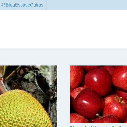
 @BlogEssaseOutras