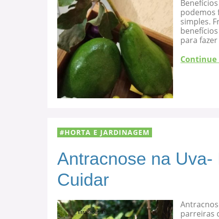
Benefícios
podemos f
simples. F
benefício
para fazer
Continue
HORTA E JARDINAGEM
Antracnose na Uva-
Cuidar
Antracnos
parreiras 