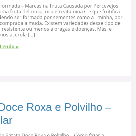
eformada – Marcas na Fruta Causada por Percevejos
uma fruta deliciosa, rica em vitamina C e que frutifica
dendo ser formada por sementes como a minha, por
 comprada a muda. Existem variedades desse tipo de
s resistente ou menos a pragas e doenças. Mas, e
mos acerola […]
 Lendo »
Doce Roxa e Polvilho –
lar
e Batata Doce Roxa e Polvilho – Como fazer e