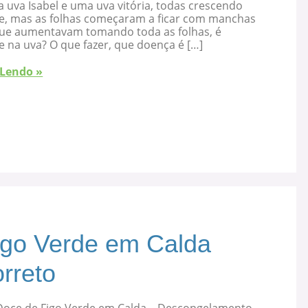
 uva Isabel e uma uva vitória, todas crescendo
e, mas as folhas começaram a ficar com manchas
que aumentavam tomando toda as folhas, é
 na uva? O que fazer, que doença é […]
 Lendo »
igo Verde em Calda
rreto
Doce de Figo Verde em Calda – Descongelamento