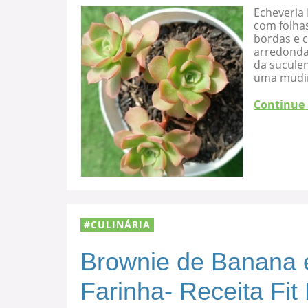
Echeveria 
com folha
bordas e c
arredondad
da suculen
uma mudi
Continue
CULINÁRIA
Brownie de Banana 
Farinha- Receita Fit