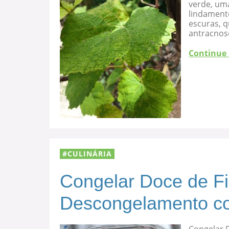
verde, uma
lindament
escuras, 
antracnose
Continue
CULINÁRIA
Congelar Doce de F
Descongelamento co
Congelar 