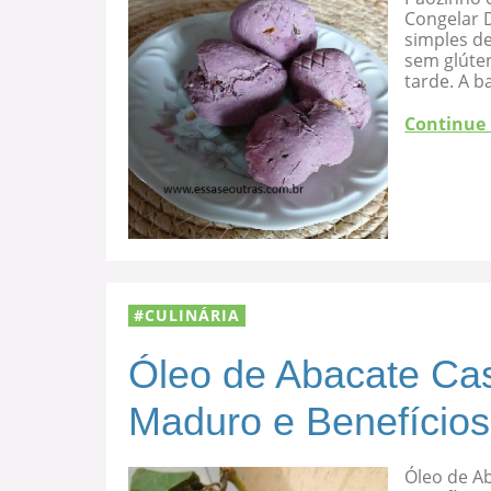
Congelar D
simples de
sem glúten
tarde. A b
Continue
CULINÁRIA
Óleo de Abacate Cas
Maduro e Benefícios
Óleo de A