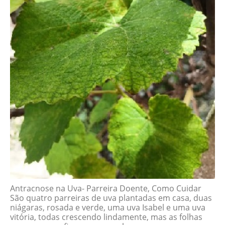
Antracnose na Uva- Parreira Doente, Como Cuidar
São quatro parreiras de uva plantadas em casa, duas
niágaras, rosada e verde, uma uva Isabel e uma uva
vitória, todas crescendo lindamente, mas as folhas