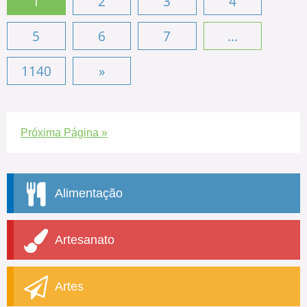
1
2
3
4
5
6
7
...
1140
»
Próxima Página »
Alimentação
Artesanato
Artes