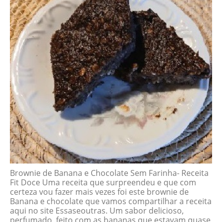
Brownie de Banana e Chocolate Sem Farinha- Receita
Fit Doce Uma receita que surpreendeu e que com
certeza vou fazer mais vezes foi este brownie de
Banana e chocolate que vamos compartilhar a receita
aqui no site Essaseoutras. Um sabor delicioso,
perfumado, feito com as bananas que estavam quase