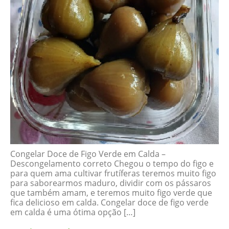
Congelar Doce de Figo Verde em Calda –
Descongelamento correto Chegou o tempo do figo e
para quem ama cultivar frutíferas teremos muito figo
para saborearmos maduro, dividir com os pássaros
que também amam, e teremos muito figo verde que
fica delicioso em calda. Congelar doce de figo verde
em calda é uma ótima opção […]