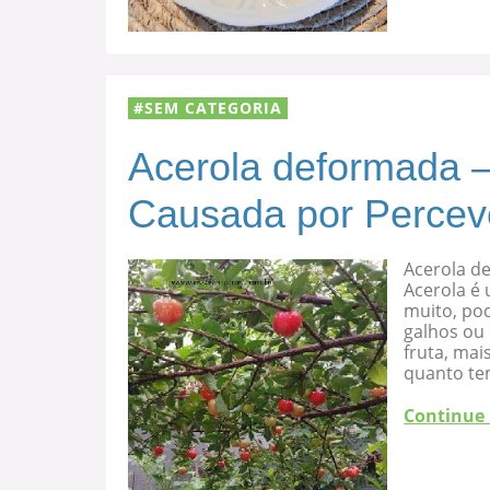
SEM CATEGORIA
Acerola deformada –
Causada por Percev
Acerola d
Acerola é 
muito, po
galhos ou
fruta, mai
quanto te
Continue