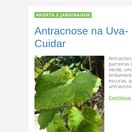
HORTA E JARDINAGEM
Antracnose na Uva-
Cuidar
Antracnos
parreiras 
verde, uma
lindament
escuras, 
antracnose
Continue