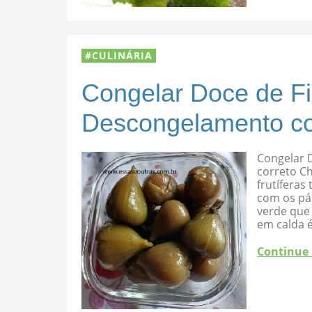
CULINÁRIA
Congelar Doce de F
Descongelamento co
Congelar 
correto C
frutíferas
com os pá
verde que 
em calda 
Continue