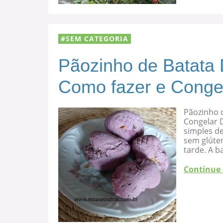
SEM CATEGORIA
Pãozinho de Batata 
Como fazer e Conge
Pãozinho d
Congelar D
simples de
sem glúten
tarde. A b
Continue