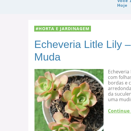
Você 
Hoje
HORTA E JARDINAGEM
Echeveria Litle Lily
Muda
Echeveria 
com folha
bordas e c
arredondad
da suculen
uma mudi
Continue