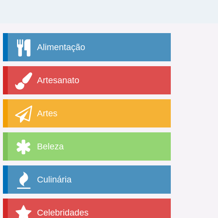
Alimentação
Artesanato
Artes
Beleza
Culinária
Celebridades