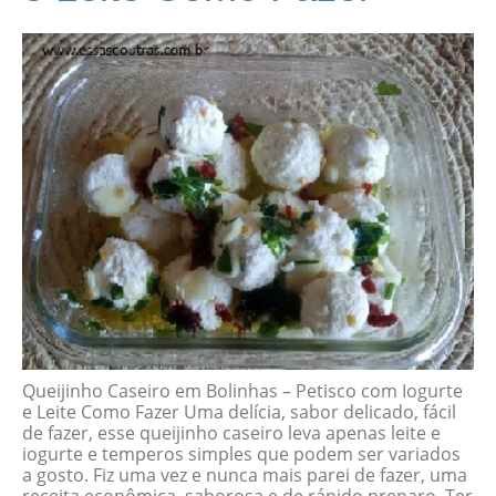
Queijinho Caseiro em Bolinhas – Petisco com Iogurte
e Leite Como Fazer Uma delícia, sabor delicado, fácil
de fazer, esse queijinho caseiro leva apenas leite e
iogurte e temperos simples que podem ser variados
a gosto. Fiz uma vez e nunca mais parei de fazer, uma