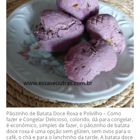
Pãozinho de Batata Doce Roxa e Polvilho – Como
fazer e Congelar Delicioso, colorido, dá para congelar,
é econômico, simples de fazer, o pãozinho de batata
doce roxa é uma opção sem glúten, sem ovos para o
café, o chá e para o lanchinho da tarde. A batata doce