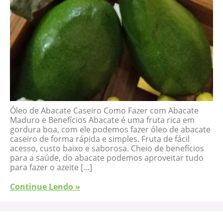
Óleo de Abacate Caseiro Como Fazer com Abacate
Maduro e Benefícios Abacate é uma fruta rica em
gordura boa, com ele podemos fazer óleo de abacate
caseiro de forma rápida e simples. Fruta de fácil
acesso, custo baixo e saborosa. Cheio de benefícios
para a saúde, do abacate podemos aproveitar tudo
para fazer o azeite […]
Continue Lendo »