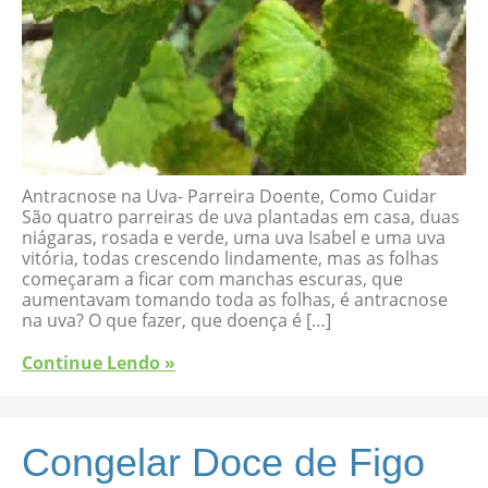
Antracnose na Uva- Parreira Doente, Como Cuidar
São quatro parreiras de uva plantadas em casa, duas
niágaras, rosada e verde, uma uva Isabel e uma uva
vitória, todas crescendo lindamente, mas as folhas
começaram a ficar com manchas escuras, que
aumentavam tomando toda as folhas, é antracnose
na uva? O que fazer, que doença é […]
Continue Lendo »
Congelar Doce de Figo