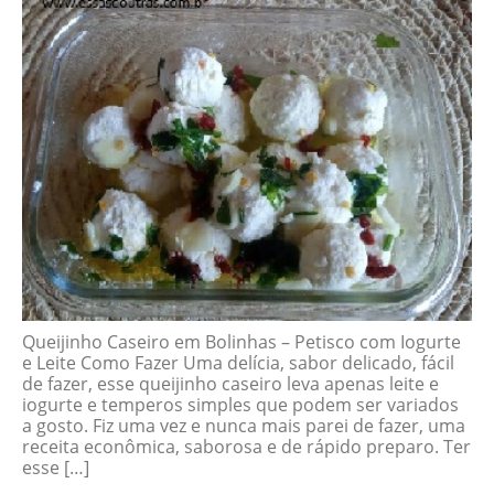
Queijinho Caseiro em Bolinhas – Petisco com Iogurte
e Leite Como Fazer Uma delícia, sabor delicado, fácil
de fazer, esse queijinho caseiro leva apenas leite e
iogurte e temperos simples que podem ser variados
a gosto. Fiz uma vez e nunca mais parei de fazer, uma
receita econômica, saborosa e de rápido preparo. Ter
esse […]