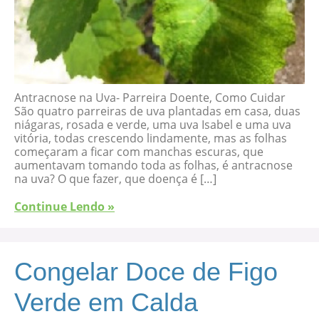
Antracnose na Uva- Parreira Doente, Como Cuidar
São quatro parreiras de uva plantadas em casa, duas
niágaras, rosada e verde, uma uva Isabel e uma uva
vitória, todas crescendo lindamente, mas as folhas
começaram a ficar com manchas escuras, que
aumentavam tomando toda as folhas, é antracnose
na uva? O que fazer, que doença é […]
Continue Lendo »
Congelar Doce de Figo
Verde em Calda