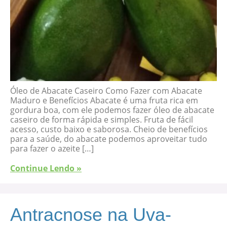
Óleo de Abacate Caseiro Como Fazer com Abacate
Maduro e Benefícios Abacate é uma fruta rica em
gordura boa, com ele podemos fazer óleo de abacate
caseiro de forma rápida e simples. Fruta de fácil
acesso, custo baixo e saborosa. Cheio de benefícios
para a saúde, do abacate podemos aproveitar tudo
para fazer o azeite […]
Continue Lendo »
Antracnose na Uva-