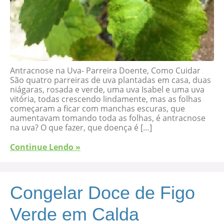
Antracnose na Uva- Parreira Doente, Como Cuidar
São quatro parreiras de uva plantadas em casa, duas
niágaras, rosada e verde, uma uva Isabel e uma uva
vitória, todas crescendo lindamente, mas as folhas
começaram a ficar com manchas escuras, que
aumentavam tomando toda as folhas, é antracnose
na uva? O que fazer, que doença é […]
Continue Lendo »
Congelar Doce de Figo
Verde em Calda