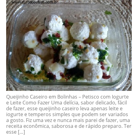
Queijinho Caseiro em Bolinhas – Petisco com Iogurte
e Leite Como Fazer Uma delícia, sabor delicado, fácil
de fazer, esse queijinho caseiro leva apenas leite e
iogurte e temperos simples que podem ser variados
a gosto. Fiz uma vez e nunca mais parei de fazer, uma
receita econômica, saborosa e de rápido preparo. Ter
esse […]