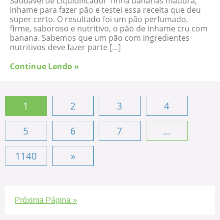
Saudável de Liquidificador Tinha bananas madura,
inhame para fazer pão e testei essa receita que deu
super certo. O resultado foi um pão perfumado,
firme, saboroso e nutritivo, o pão de inhame cru com
banana. Sabemos que um pão com ingredientes
nutritivos deve fazer parte […]
Continue Lendo »
1
2
3
4
5
6
7
...
1140
»
Próxima Página »