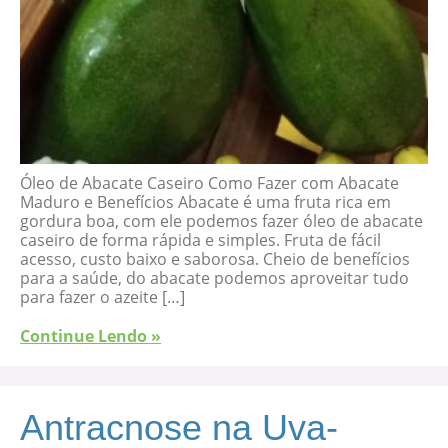
Óleo de Abacate Caseiro Como Fazer com Abacate
Maduro e Benefícios Abacate é uma fruta rica em
gordura boa, com ele podemos fazer óleo de abacate
caseiro de forma rápida e simples. Fruta de fácil
acesso, custo baixo e saborosa. Cheio de benefícios
para a saúde, do abacate podemos aproveitar tudo
para fazer o azeite […]
Continue Lendo »
Antracnose na Uva-